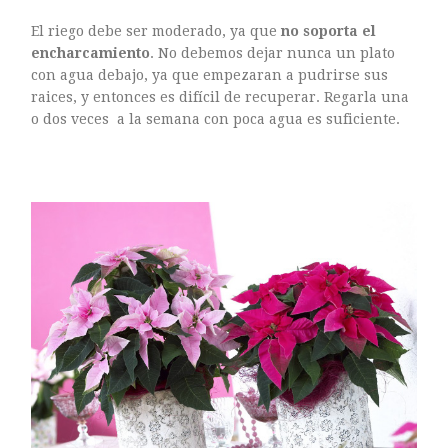
El riego debe ser moderado, ya que
no soporta el
encharcamiento
. No debemos dejar nunca un plato
con agua debajo, ya que empezaran a pudrirse sus
ASTILBE, EL SUEÑO DE UNA NOVIA
raices, y entonces es difícil de recuperar. Regarla una
o dos veces a la semana con poca agua es suficiente.
Astilbe, las flores que sueñan
MANOS QUE CREAN: ROSA VALLS EN FLORIPLANT
BROMELIAS, BIENVENIDAS A CASA
RANUNCULOS, FRANCESILLAS …
Ricard