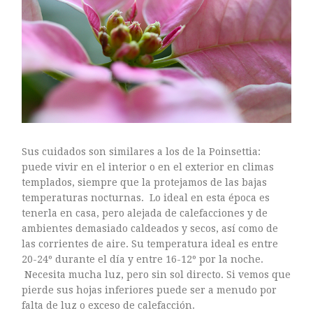
mayo 2016
abril 2016
marzo 2016
febrero 2016
enero 2016
diciembre 2015
noviembre 2015
octubre 2015
Sus cuidados son similares a los de la Poinsettia:
septiembre 2015
puede vivir en el interior o en el exterior en climas
agosto 2015
templados, siempre que la protejamos de las bajas
temperaturas nocturnas. Lo ideal en esta época es
julio 2015
tenerla en casa, pero alejada de calefacciones y de
junio 2015
ambientes demasiado caldeados y secos, así como de
mayo 2015
las corrientes de aire. Su temperatura ideal es entre
20-24º durante el día y entre 16-12º por la noche.
julio 2014
Necesita mucha luz, pero sin sol directo. Si vemos que
abril 2014
pierde sus hojas inferiores puede ser a menudo por
falta de luz o exceso de calefacción.