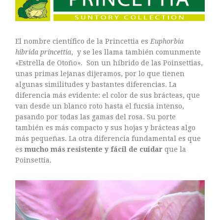
Sin categoría
El nombre científico de la Princettia es
Euphorbia
hibrida princettia
, y se les llama también comunmente
«Estrella de Otoño». Son un híbrido de las Poinsettias,
agosto 2018
unas primas lejanas dijeramos, por lo que tienen
algunas similitudes y bastantes diferencias. La
julio 2018
diferencia más evidente: el color de sus brácteas, que
abril 2018
van desde un blanco roto hasta el fucsia intenso,
junio 2017
pasando por todas las gamas del rosa. Su porte
enero 2017
también es más compacto y sus hojas y brácteas algo
más pequeñas. La otra diferencia fundamental es que
noviembre 2016
es
mucho más resistente y fácil de cuidar
que la
octubre 2016
Poinsettia.
septiembre 2016
agosto 2016
julio 2016
junio 2016