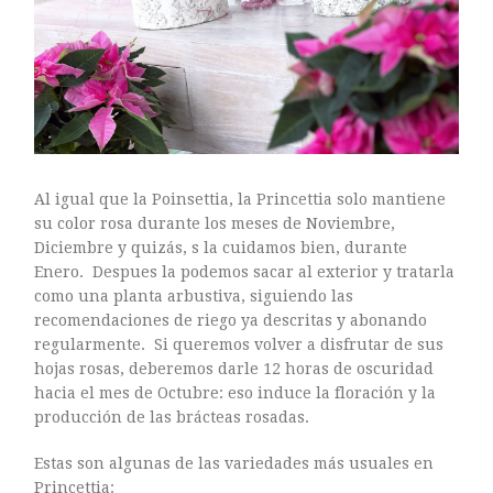
ASTILBE, EL SUEÑO DE UNA NOVIA
Isabel
RANUNCULOS, FRANCESILLAS …
Silvia
CALA: LA FLOR DEL AGUA
Silvia
Astilbe, las flores que sueñan
Julio
Al igual que la Poinsettia, la Princettia solo mantiene
RANUNCULOS, FRANCESILLAS …
su color rosa durante los meses de Noviembre,
Diciembre y quizás, s la cuidamos bien, durante
Enero. Despues la podemos sacar al exterior y tratarla
como una planta arbustiva, siguiendo las
recomendaciones de riego ya descritas y abonando
regularmente. Si queremos volver a disfrutar de sus
hojas rosas, deberemos darle 12 horas de oscuridad
hacia el mes de Octubre: eso induce la floración y la
producción de las brácteas rosadas.
Estas son algunas de las variedades más usuales en
Princettia: