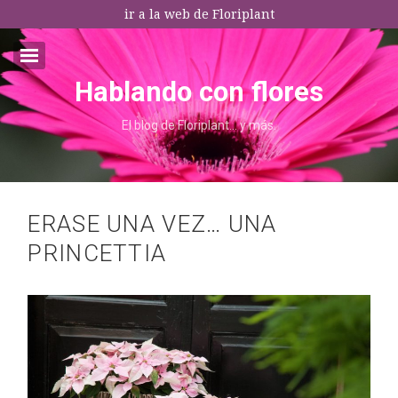
ir a la web de Floriplant
Hablando con flores
Email:*
El blog de Floriplant… y más.
I agree terms and conditions.*
* This field is required
ERASE UNA VEZ… UNA
PRINCETTIA