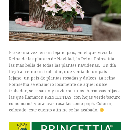
ARTE FLORAL
BLOGS
Bodas
CULTIVOS
DECORACION
EXPOSICIONES
flores
Erase una vez en un lejano pais, en el que vivia la
FLORISTERÍAS
Reina de las plantas de Navidad, la Reina Poinsettia,
las más bella de todas las plantas navideñas. Un día
FOTOGRAFIA
llegó al reino un trobador, que venía de un país
INSTAGRAM
lejano, un país de plantas rosadas y dulces. La reina
JARDINES
Poinsettia se enamoró locamente de aquel dulce
trobador, se casaron y tuvieron unas hermosas hijas a
LOS PINTORES Y LAS FLORES
las que llamaron PRINCETTIAS, con hojas verde/oscuro
MAESTROS FLORISTAS
como mamá y bracteas rosadas como papá. Colorín,
MARKETING
colorado, este cuento aún no se ha acabado.
PLANTAS
ramos de novia