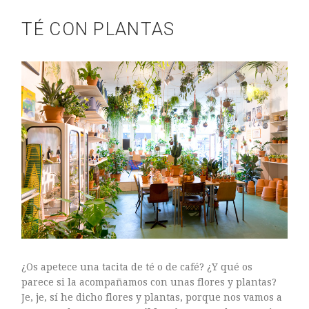
TÉ CON PLANTAS
ASTILBE, EL SUEÑO DE UNA NOVIA
Astilbe, las flores que sueñan
MANOS QUE CREAN: ROSA VALLS EN FLORIPLANT
BROMELIAS, BIENVENIDAS A CASA
RANUNCULOS, FRANCESILLAS …
¿Os apetece una tacita de té o de café? ¿Y qué os
parece si la acompañamos con unas flores y plantas?
Je, je, sí he dicho flores y plantas, porque nos vamos a
Ricard