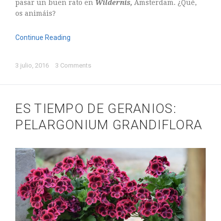
pasar un buen rato en
Wildernis,
Amsterdam. ¿Qué,
ASTILBE, EL SUEÑO DE UNA NOVIA
os animáis?
Isabel
RANUNCULOS, FRANCESILLAS …
Continue Reading
Silvia
CALA: LA FLOR DEL AGUA
Silvia
3 julio, 2016
3 Comments
Astilbe, las flores que sueñan
Julio
RANUNCULOS, FRANCESILLAS …
ES TIEMPO DE GERANIOS:
PELARGONIUM GRANDIFLORA