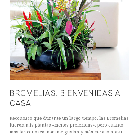
ARTE FLORAL
BLOGS
Bodas
CULTIVOS
DECORACION
EXPOSICIONES
flores
FLORISTERÍAS
FOTOGRAFIA
INSTAGRAM
JARDINES
BROMELIAS, BIENVENIDAS A
LOS PINTORES Y LAS FLORES
CASA
MAESTROS FLORISTAS
MARKETING
Reconozco que durante un largo tiempo, las Bromelias
PLANTAS
fueron mis plantas «menos preferidas», pero cuanto
más las conozco, más me gustan y más me asombran.
ramos de novia