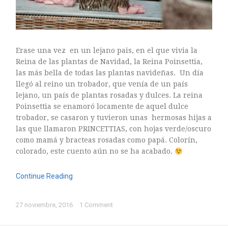
mayo 2016
abril 2016
marzo 2016
febrero 2016
Erase una vez en un lejano pais, en el que vivia la
enero 2016
Reina de las plantas de Navidad, la Reina Poinsettia,
las más bella de todas las plantas navideñas. Un día
diciembre 2015
llegó al reino un trobador, que venía de un país
noviembre 2015
lejano, un país de plantas rosadas y dulces. La reina
octubre 2015
Poinsettia se enamoró locamente de aquel dulce
septiembre 2015
trobador, se casaron y tuvieron unas hermosas hijas a
las que llamaron PRINCETTIAS, con hojas verde/oscuro
agosto 2015
como mamá y bracteas rosadas como papá. Colorín,
julio 2015
colorado, este cuento aún no se ha acabado.
junio 2015
mayo 2015
Continue Reading
julio 2014
abril 2014
27 noviembre, 2016
1 Comment