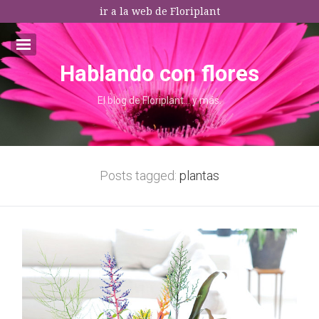
ir a la web de Floriplant
Hablando con flores
Email:*
El blog de Floriplant… y más.
I agree terms and conditions.*
* This field is required
Posts tagged:
plantas