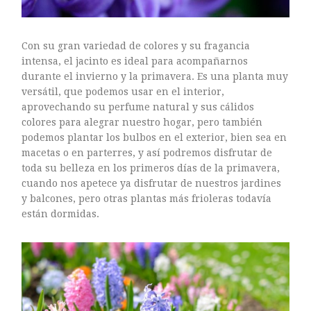
mayo 2016
abril 2016
marzo 2016
Con su gran variedad de colores y su fragancia
intensa, el jacinto es ideal para acompañarnos
febrero 2016
durante el invierno y la primavera. Es una planta muy
enero 2016
versátil, que podemos usar en el interior,
diciembre 2015
aprovechando su perfume natural y sus cálidos
noviembre 2015
colores para alegrar nuestro hogar, pero también
podemos plantar los bulbos en el exterior, bien sea en
octubre 2015
macetas o en parterres, y así podremos disfrutar de
septiembre 2015
toda su belleza en los primeros días de la primavera,
agosto 2015
cuando nos apetece ya disfrutar de nuestros jardines
y balcones, pero otras plantas más frioleras todavía
julio 2015
están dormidas.
junio 2015
mayo 2015
julio 2014
abril 2014