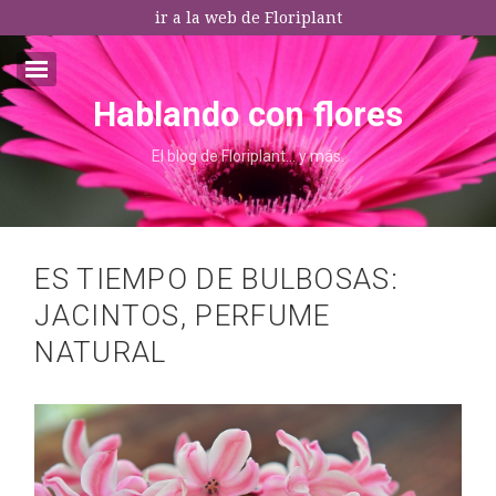
ir a la web de Floriplant
Hablando con flores
Email:*
El blog de Floriplant… y más.
I agree terms and conditions.*
* This field is required
ES TIEMPO DE BULBOSAS:
JACINTOS, PERFUME
NATURAL