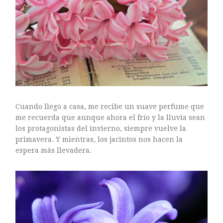
ARTE FLORAL
BLOGS
Bodas
CULTIVOS
DECORACION
EXPOSICIONES
flores
FLORISTERÍAS
Cuando llego a casa, me recibe un suave perfume que
FOTOGRAFIA
me recuerda que aunque ahora el frío y la lluvia sean
los protagonistas del invierno, siempre vuelve la
INSTAGRAM
primavera. Y mientras, los jacintos nos hacen la
JARDINES
espera más llevadera.
LOS PINTORES Y LAS FLORES
MAESTROS FLORISTAS
MARKETING
PLANTAS
ramos de novia