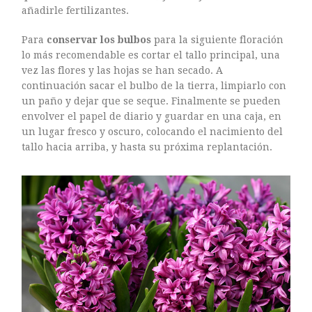
ASTILBE, EL SUEÑO DE UNA NOVIA
añadirle fertilizantes.
Isabel
RANUNCULOS, FRANCESILLAS …
Para
conservar los bulbos
para la siguiente floración
lo más recomendable es cortar el tallo principal, una
Silvia
CALA: LA FLOR DEL AGUA
vez las flores y las hojas se han secado. A
continuación sacar el bulbo de la tierra, limpiarlo con
Silvia
Astilbe, las flores que sueñan
un paño y dejar que se seque. Finalmente se pueden
envolver el papel de diario y guardar en una caja, en
Julio
un lugar fresco y oscuro, colocando el nacimiento del
RANUNCULOS, FRANCESILLAS …
tallo hacia arriba, y hasta su próxima replantación.