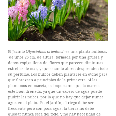
ASTILBE, EL SUEÑO DE UNA NOVIA
Astilbe, las flores que sueñan
MANOS QUE CREAN: ROSA VALLS EN FLORIPLANT
BROMELIAS, BIENVENIDAS A CASA
El Jacinto (
Hyacinthus orientalis
) es una planta bulbosa,
RANUNCULOS, FRANCESILLAS …
de unos 25 cm. de altura, formada por una gruesa y
densa espiga llena de flores que parecen diminutas
estrellas de mar, y que cuando abren desprenden todo
su perfume. Los bulbos deben plantarse en otoño para
que florezcan a principios de la primavera. Si las
plantamos en maceta, es importante que la maceta
esté bien drenada, ya que un exceso de agua puede
pudrir las raíces, por lo que no hay que dejar nunca
agua en el plato. En el jardín, el riego debe ser
frecuente pero con poca agua, la tierra no debe
Ricard
quedar nunca seca del todo, y no hay necesidad de