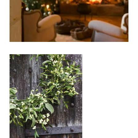
ASTILBE, EL SUEÑO DE UNA NOVIA
Isabel
RANUNCULOS, FRANCESILLAS …
Silvia
CALA: LA FLOR DEL AGUA
Silvia
Astilbe, las flores que sueñan
Julio
RANUNCULOS, FRANCESILLAS …