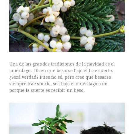
ARTE FLORAL
BLOGS
Bodas
CULTIVOS
DECORACION
EXPOSICIONES
flores
FLORISTERÍAS
Una de las grandes tradiciones de la navidad es el
FOTOGRAFIA
muérdago. Dicen que besarse bajo él trae suerte.
¿Será verdad? Pues no sé, pero creo que besarse
INSTAGRAM
siempre trae suerte, sea bajo el muérdago o no,
JARDINES
porque la suerte es recibir un beso.
LOS PINTORES Y LAS FLORES
MAESTROS FLORISTAS
MARKETING
PLANTAS
ramos de novia