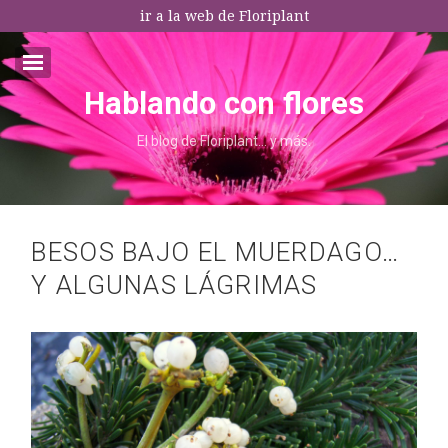
ir a la web de Floriplant
Hablando con flores
Email:*
El blog de Floriplant… y más.
I agree terms and conditions.*
* This field is required
BESOS BAJO EL MUERDAGO…
Y ALGUNAS LÁGRIMAS