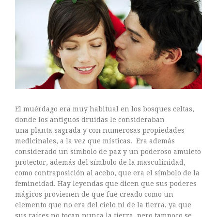
Sin categoría
agosto 2018
julio 2018
abril 2018
El muérdago era muy habitual en los bosques celtas,
junio 2017
donde los antiguos druidas le consideraban
enero 2017
una planta sagrada y
con numerosas propiedades
noviembre 2016
medicinales, a la vez que místicas. Era además
considerado un símbolo de paz y un poderoso amuleto
octubre 2016
protector, además del símbolo de la masculinidad,
septiembre 2016
como contraposición al acebo, que era el símbolo de la
agosto 2016
femineidad. Hay leyendas que dicen que sus poderes
julio 2016
mágicos provienen de que fue creado como un
elemento que no era del cielo ni de la tierra, ya que
junio 2016
sus raíces no tocan nunca la tierra, pero tampoco se