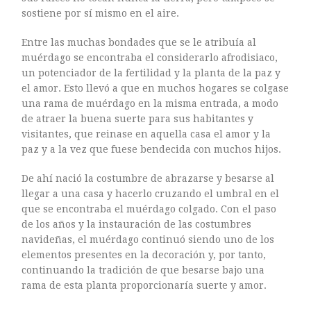
mayo 2016
sostiene por sí mismo en el aire.
abril 2016
Entre las muchas bondades que se le atribuía al
marzo 2016
muérdago se encontraba el considerarlo afrodisiaco,
febrero 2016
un potenciador de la fertilidad y la planta de la paz y
enero 2016
el amor. Esto llevó a que en muchos hogares se colgase
diciembre 2015
una rama de muérdago en la misma entrada, a modo
de atraer la buena suerte para sus habitantes y
noviembre 2015
visitantes, que reinase en aquella casa el amor y la
octubre 2015
paz y a la vez que fuese bendecida con muchos hijos.
septiembre 2015
De ahí nació la costumbre de abrazarse y besarse al
agosto 2015
llegar a una casa y hacerlo cruzando el umbral en el
julio 2015
que se encontraba el muérdago colgado. Con el paso
junio 2015
de los años y la instauración de las costumbres
mayo 2015
navideñas, el muérdago continuó siendo uno de los
elementos presentes en la decoración y, por tanto,
julio 2014
continuando la tradición de que besarse bajo una
abril 2014
rama de esta planta proporcionaría suerte y amor.