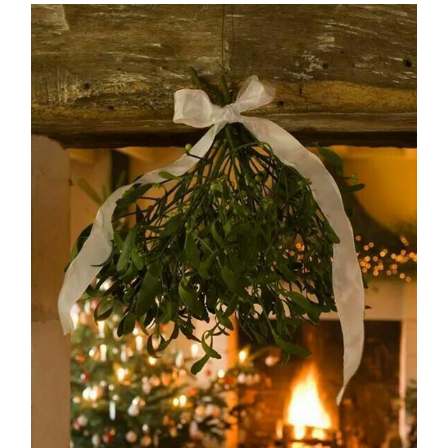
ASTILBE, EL SUEÑO DE UNA NOVIA
Astilbe, las flores que sueñan
MANOS QUE CREAN: ROSA VALLS EN FLORIPLANT
BROMELIAS, BIENVENIDAS A CASA
RANUNCULOS, FRANCESILLAS …
Ricard