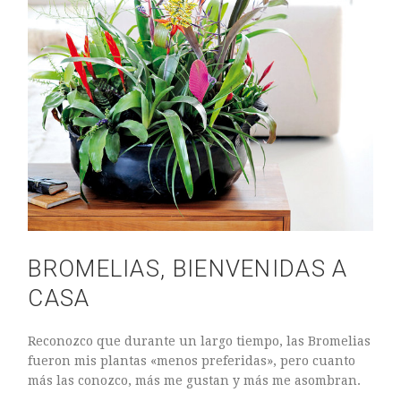
ARTE FLORAL
BLOGS
Bodas
CULTIVOS
DECORACION
EXPOSICIONES
flores
FLORISTERÍAS
FOTOGRAFIA
INSTAGRAM
JARDINES
BROMELIAS, BIENVENIDAS A
LOS PINTORES Y LAS FLORES
CASA
MAESTROS FLORISTAS
MARKETING
Reconozco que durante un largo tiempo, las Bromelias
PLANTAS
fueron mis plantas «menos preferidas», pero cuanto
más las conozco, más me gustan y más me asombran.
ramos de novia