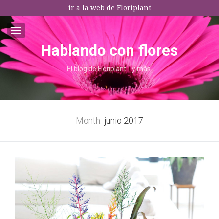
ir a la web de Floriplant
Hablando con flores
Email:*
El blog de Floriplant… y más.
I agree terms and conditions.*
* This field is required
Month:
junio 2017