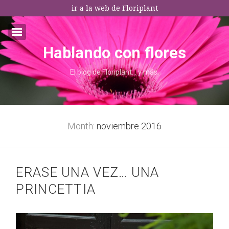
ir a la web de Floriplant
Hablando con flores
Email:*
El blog de Floriplant… y más.
I agree terms and conditions.*
* This field is required
Month:
noviembre 2016
ERASE UNA VEZ… UNA
PRINCETTIA