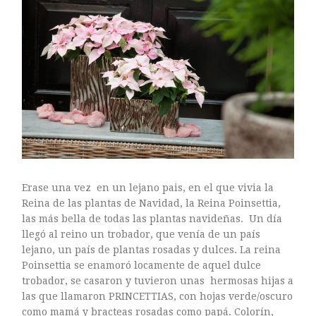
ARTE FLORAL
BLOGS
Bodas
CULTIVOS
DECORACION
EXPOSICIONES
flores
FLORISTERÍAS
FOTOGRAFIA
INSTAGRAM
Erase una vez en un lejano pais, en el que vivia la
JARDINES
Reina de las plantas de Navidad, la Reina Poinsettia,
las más bella de todas las plantas navideñas. Un día
LOS PINTORES Y LAS FLORES
llegó al reino un trobador, que venía de un país
MAESTROS FLORISTAS
lejano, un país de plantas rosadas y dulces. La reina
MARKETING
Poinsettia se enamoró locamente de aquel dulce
trobador, se casaron y tuvieron unas hermosas hijas a
PLANTAS
las que llamaron PRINCETTIAS, con hojas verde/oscuro
ramos de novia
como mamá y bracteas rosadas como papá. Colorín,