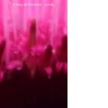
ASTILBE, EL SUEÑO DE UNA NOVIA
El blog de Floriplant… y más.
Isabel
RANUNCULOS, FRANCESILLAS …
Silvia
CALA: LA FLOR DEL AGUA
Silvia
Astilbe, las flores que sueñan
Julio
RANUNCULOS, FRANCESILLAS …