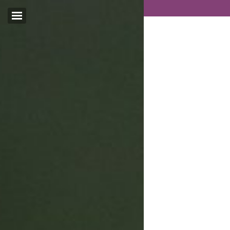
Email:*
I agree terms and
conditions.*
* This field is required