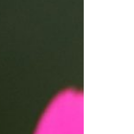
ARTE FLORAL
BLOGS
Bodas
CULTIVOS
DECORACION
EXPOSICIONES
flores
FLORISTERÍAS
FOTOGRAFIA
INSTAGRAM
JARDINES
LOS PINTORES Y LAS FLORES
MAESTROS FLORISTAS
MARKETING
PLANTAS
ramos de novia