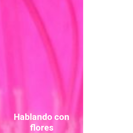
ASTILBE, EL SUEÑO DE UNA NOVIA
Astilbe, las flores que sueñan
MANOS QUE CREAN: ROSA VALLS EN FLORIPLANT
BROMELIAS, BIENVENIDAS A CASA
RANUNCULOS, FRANCESILLAS …
Hablando con
flores
Ricard