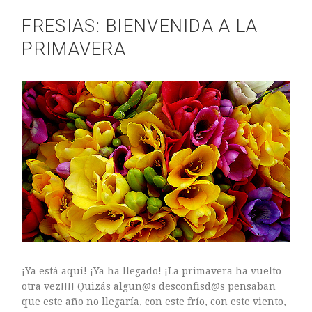
FRESIAS: BIENVENIDA A LA
PRIMAVERA
ASTILBE, EL SUEÑO DE UNA NOVIA
Astilbe, las flores que sueñan
MANOS QUE CREAN: ROSA VALLS EN FLORIPLANT
BROMELIAS, BIENVENIDAS A CASA
RANUNCULOS, FRANCESILLAS …
¡Ya está aquí! ¡Ya ha llegado! ¡La primavera ha vuelto
otra vez!!!! Quizás algun@s desconfisd@s pensaban
que este año no llegaría, con este frío, con este viento,
Ricard