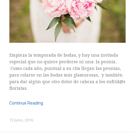
mayo 2016
abril 2016
marzo 2016
febrero 2016
enero 2016
diciembre 2015
noviembre 2015
Empieza la temporada de bodas, y hay una invitada
octubre 2015
especial que no quiere perderse ni una: la peonia.
Como cada año, puntual a su cita llegan las peonias,
septiembre 2015
para colarse en las bodas más glamurosas, y también
agosto 2015
para dar algún que otro dolor de cabeza a los sufrid@s
julio 2015
floristas.
junio 2015
Continue Reading
mayo 2015
julio 2014
13 junio, 2016
abril 2014