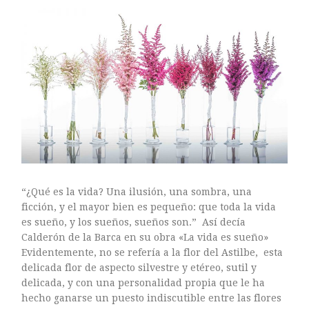
ARTE FLORAL
BLOGS
Bodas
CULTIVOS
DECORACION
EXPOSICIONES
flores
FLORISTERÍAS
FOTOGRAFIA
INSTAGRAM
“¿Qué es la vida? Una ilusión, una sombra, una
JARDINES
ficción, y el mayor bien es pequeño: que toda la vida
LOS PINTORES Y LAS FLORES
es sueño, y los sueños, sueños son.” Así decía
MAESTROS FLORISTAS
Calderón de la Barca en su obra «La vida es sueño»
Evidentemente, no se refería a la flor del Astilbe, esta
MARKETING
delicada flor de aspecto silvestre y etéreo, sutil y
PLANTAS
delicada, y con una personalidad propia que le ha
ramos de novia
hecho ganarse un puesto indiscutible entre las flores