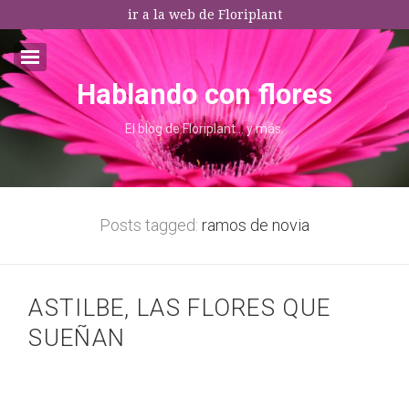
ir a la web de Floriplant
Hablando con flores
Email:*
El blog de Floriplant… y más.
I agree terms and conditions.*
* This field is required
Posts tagged:
ramos de novia
ASTILBE, LAS FLORES QUE
SUEÑAN