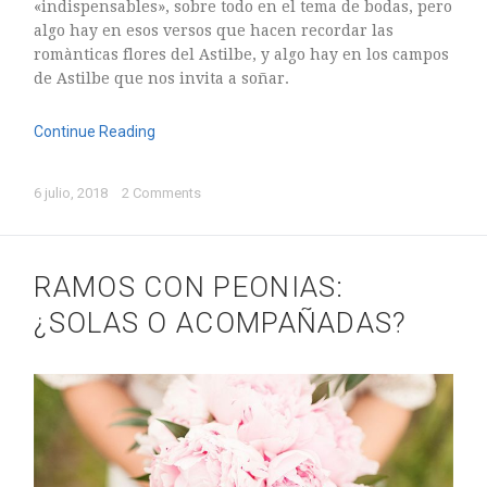
«indispensables», sobre todo en el tema de bodas, pero
Sin categoría
algo hay en esos versos que hacen recordar las
romànticas flores del Astilbe, y algo hay en los campos
de Astilbe que nos invita a soñar.
Continue Reading
agosto 2018
julio 2018
6 julio, 2018
2 Comments
abril 2018
junio 2017
RAMOS CON PEONIAS:
enero 2017
noviembre 2016
¿SOLAS O ACOMPAÑADAS?
octubre 2016
septiembre 2016
agosto 2016
julio 2016
junio 2016