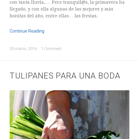
con tanta lluvia,… Pero tranquil@s, la primavera ha
ASTILBE, EL SUEÑO DE UNA NOVIA
llegado, y con ella algunas de las mejores y más
Isabel
bonitas del año, entre ellas… las fresias.
RANUNCULOS, FRANCESILLAS …
Silvia
CALA: LA FLOR DEL AGUA
Continue Reading
Silvia
Astilbe, las flores que sueñan
20 marzo, 2016
1 Comment
Julio
RANUNCULOS, FRANCESILLAS …
TULIPANES PARA UNA BODA