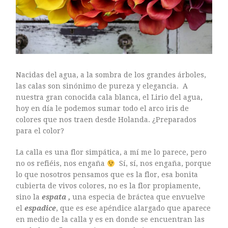
ARTE FLORAL
BLOGS
Bodas
CULTIVOS
DECORACION
EXPOSICIONES
Nacidas del agua, a la sombra de los grandes árboles,
las calas son sinónimo de pureza y elegancia. A
flores
nuestra gran conocida cala blanca, el Lirio del agua,
FLORISTERÍAS
hoy en día le podemos sumar todo el arco iris de
FOTOGRAFIA
colores que nos traen desde Holanda. ¿Preparados
para el color?
INSTAGRAM
JARDINES
La calla es una flor simpática, a mí me lo parece, pero
LOS PINTORES Y LAS FLORES
no os refiéis, nos engaña
Sí, sí, nos engaña, porque
MAESTROS FLORISTAS
lo que nosotros pensamos que es la flor, esa bonita
cubierta de vivos colores, no es la flor propiamente,
MARKETING
sino la
espata ,
una especia de bráctea que envuelve
PLANTAS
el
espadice
, que es ese apéndice alargado que aparece
ramos de novia
en medio de la calla y es en donde se encuentran las