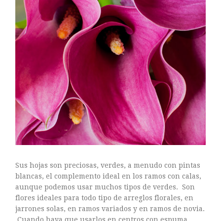
ASTILBE, EL SUEÑO DE UNA NOVIA
Astilbe, las flores que sueñan
MANOS QUE CREAN: ROSA VALLS EN FLORIPLANT
BROMELIAS, BIENVENIDAS A CASA
RANUNCULOS, FRANCESILLAS …
Sus hojas son preciosas, verdes, a menudo con pintas
blancas, el complemento ideal en los ramos con calas,
aunque podemos usar muchos tipos de verdes. Son
flores ideales para todo tipo de arreglos florales, en
jarrones solas, en ramos variados y en ramos de novia.
Ricard
Cuando haya que usarlos en centros con espuma