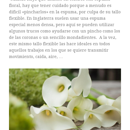
ASTILBE, EL SUEÑO DE UNA NOVIA
floral, hay que tener cuidado porque a menudo es
Isabel
dificil «pincharlos» en la espuma, por culpa de su tallo
RANUNCULOS, FRANCESILLAS …
flexible. En Inglaterra suelen usar una espuma
Silvia
especial menos densa, pero aquí se pueden utilizar
CALA: LA FLOR DEL AGUA
algunos trucos como ayudarse con un pincho como los
Silvia
de las coronas o un sencillo mondadientes. A la vez,
Astilbe, las flores que sueñan
este mismo tallo flexible las hace ideales en todos
Julio
aquellos trabajos en los que se quiere transmitir
RANUNCULOS, FRANCESILLAS …
movimiento, caida, aire, …