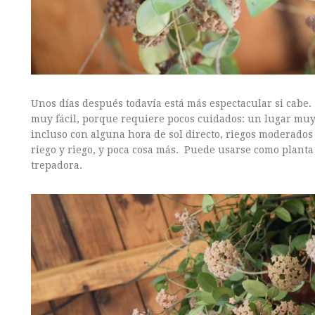
Unos días después todavía está más espectacular si cabe.
muy fácil, porque requiere pocos cuidados: un lugar muy
incluso con alguna hora de sol directo, riegos moderados 
riego y riego, y poca cosa más. Puede usarse como planta
trepadora.