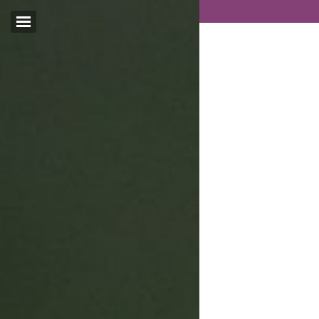
Email:*
I agree terms and
conditions.*
* This field is required