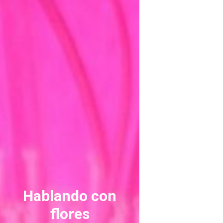
ASTILBE, EL SUEÑO DE UNA NOVIA
Astilbe, las flores que sueñan
MANOS QUE CREAN: ROSA VALLS EN FLORIPLANT
BROMELIAS, BIENVENIDAS A CASA
RANUNCULOS, FRANCESILLAS …
Hablando con
flores
Ricard