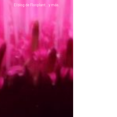
ASTILBE, EL SUEÑO DE UNA NOVIA
El blog de Floriplant… y más.
Isabel
RANUNCULOS, FRANCESILLAS …
Silvia
CALA: LA FLOR DEL AGUA
Silvia
Astilbe, las flores que sueñan
Julio
RANUNCULOS, FRANCESILLAS …