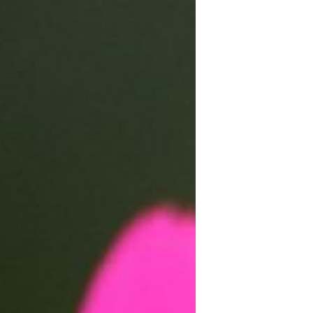
ARTE FLORAL
BLOGS
Bodas
CULTIVOS
DECORACION
EXPOSICIONES
flores
FLORISTERÍAS
FOTOGRAFIA
INSTAGRAM
JARDINES
LOS PINTORES Y LAS FLORES
MAESTROS FLORISTAS
MARKETING
PLANTAS
ramos de novia