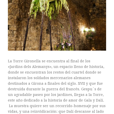
mayo 2016
abril 2016
marzo 2016
febrero 2016
enero 2016
diciembre 2015
noviembre 2015
octubre 2015
septiembre 2015
La Torre Gironella se encuentra al final de los
agosto 2015
«Jardins dels Alemanys», un espacio lleno de historia,
donde se encuentran los restos del cuartel donde se
julio 2015
instalaron los soldados mercenarios alemanes
junio 2015
destinados a Girona a finales del siglo. XVII y que fue
mayo 2015
destruida durante la guerra del francés. Gespu´s de
julio 2014
un agradable paseo por los jardines, llegas a la Torre,
este año dedicado a la historia de amor de Gala y Dalí.
abril 2014
La muestra quiere ser un recorrido-homenaje por sus
vidas, y una reinvidicación: que Dalí descanse al lado