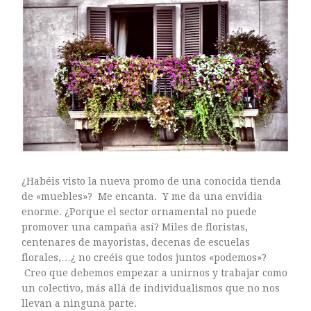
ARTE FLORAL
BLOGS
Bodas
CULTIVOS
DECORACION
EXPOSICIONES
flores
FLORISTERÍAS
FOTOGRAFIA
INSTAGRAM
¿Habéis visto la nueva promo de una conocida tienda
de «muebles»? Me encanta. Y me da una envidia
JARDINES
enorme. ¿Porque el sector ornamental no puede
LOS PINTORES Y LAS FLORES
promover una campaña así? Miles de floristas,
MAESTROS FLORISTAS
centenares de mayoristas, decenas de escuelas
MARKETING
florales,…¿ no creéis que todos juntos «podemos»?
Creo que debemos empezar a unirnos y trabajar como
PLANTAS
un colectivo, más allá de individualismos que no nos
ramos de novia
llevan a ninguna parte.