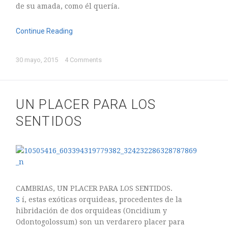
de su amada, como él quería.
Continue Reading
ASTILBE, EL SUEÑO DE UNA NOVIA
30 mayo, 2015
4 Comments
Astilbe, las flores que sueñan
MANOS QUE CREAN: ROSA VALLS EN FLORIPLANT
BROMELIAS, BIENVENIDAS A CASA
UN PLACER PARA LOS
RANUNCULOS, FRANCESILLAS …
SENTIDOS
CAMBRIAS, UN PLACER PARA LOS SENTIDOS.
S
í, estas exóticas orquideas, procedentes de la
hibridación de dos orquideas (Oncidium y
Odontogolossum) son un verdarero placer para
Ricard