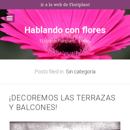
ir a la web de Floriplant
Hablando con flores
Email:*
El blog de Floriplant… y más.
I agree terms and conditions.*
* This field is required
Posts filed in:
Sin categoría
¡DECOREMOS LAS TERRAZAS
Y BALCONES!