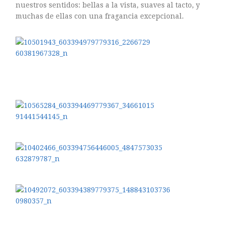
ASTILBE, EL SUEÑO DE UNA NOVIA
nuestros sentidos: bellas a la vista, suaves al tacto, y
muchas de ellas con una fragancia excepcional.
Isabel
RANUNCULOS, FRANCESILLAS …
Silvia
CALA: LA FLOR DEL AGUA
Silvia
Astilbe, las flores que sueñan
Julio
RANUNCULOS, FRANCESILLAS …