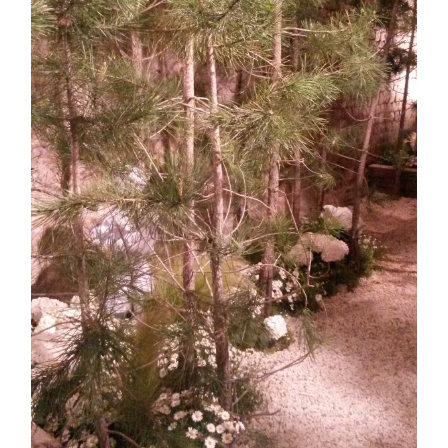
ASTILBE, EL SUEÑO DE UNA NOVIA
Astilbe, las flores que sueñan
MANOS QUE CREAN: ROSA VALLS EN FLORIPLANT
BROMELIAS, BIENVENIDAS A CASA
RANUNCULOS, FRANCESILLAS …
Ricard