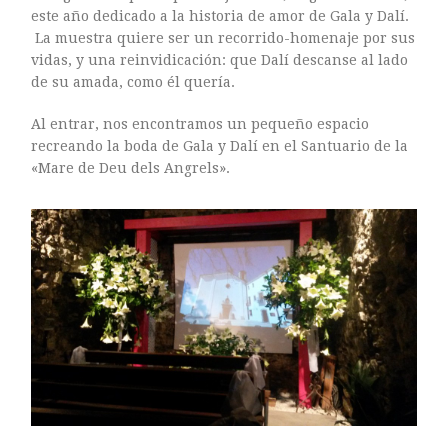
Sin categoría
este año dedicado a la historia de amor de Gala y Dalí.
La muestra quiere ser un recorrido-homenaje por sus
vidas, y una reinvidicación: que Dalí descanse al lado
de su amada, como él quería.
Al entrar, nos encontramos un pequeño espacio
recreando la boda de Gala y Dalí en el Santuario de la
agosto 2018
«Mare de Deu dels Angrels».
julio 2018
abril 2018
junio 2017
enero 2017
noviembre 2016
octubre 2016
septiembre 2016
agosto 2016
julio 2016
junio 2016