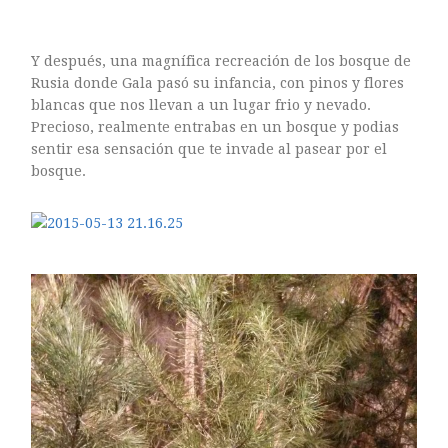
mayo 2016
abril 2016
Y después, una magnífica recreación de los bosque de
marzo 2016
Rusia donde Gala pasó su infancia, con pinos y flores
febrero 2016
blancas que nos llevan a un lugar frio y nevado.
enero 2016
Precioso, realmente entrabas en un bosque y podias
diciembre 2015
sentir esa sensación que te invade al pasear por el
bosque.
noviembre 2015
octubre 2015
septiembre 2015
agosto 2015
julio 2015
junio 2015
mayo 2015
julio 2014
abril 2014