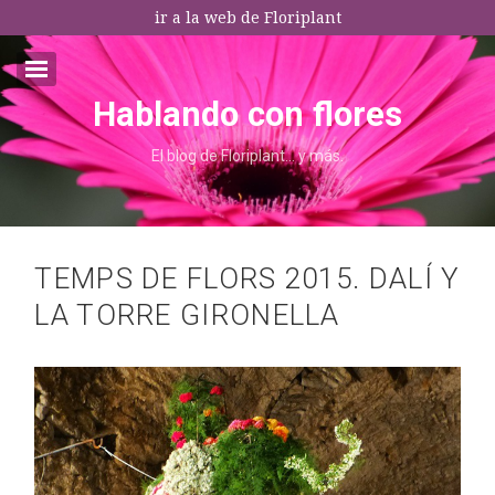
ir a la web de Floriplant
Hablando con flores
Email:*
El blog de Floriplant… y más.
I agree terms and conditions.*
* This field is required
TEMPS DE FLORS 2015. DALÍ Y
LA TORRE GIRONELLA