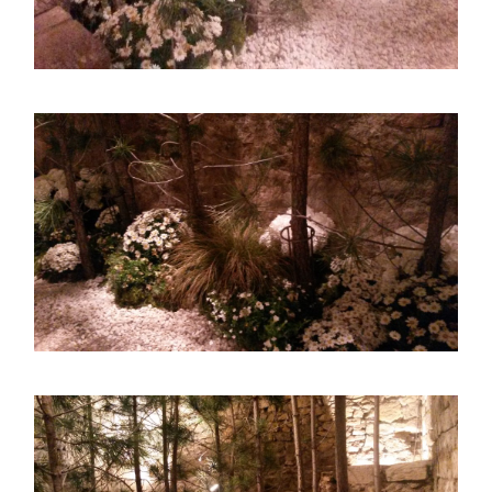
ASTILBE, EL SUEÑO DE UNA NOVIA
Isabel
RANUNCULOS, FRANCESILLAS …
Silvia
CALA: LA FLOR DEL AGUA
Silvia
Astilbe, las flores que sueñan
Julio
RANUNCULOS, FRANCESILLAS …