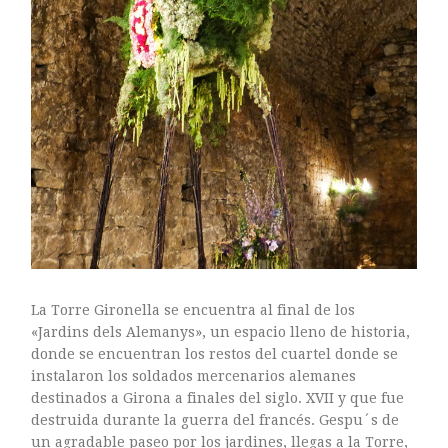
ARTE FLORAL
BLOGS
Bodas
CULTIVOS
DECORACION
EXPOSICIONES
flores
FLORISTERÍAS
FOTOGRAFIA
INSTAGRAM
JARDINES
La Torre Gironella se encuentra al final de los
LOS PINTORES Y LAS FLORES
«Jardins dels Alemanys», un espacio lleno de historia,
MAESTROS FLORISTAS
donde se encuentran los restos del cuartel donde se
MARKETING
instalaron los soldados mercenarios alemanes
destinados a Girona a finales del siglo. XVII y que fue
PLANTAS
destruida durante la guerra del francés. Gespu´s de
ramos de novia
un agradable paseo por los jardines, llegas a la Torre,