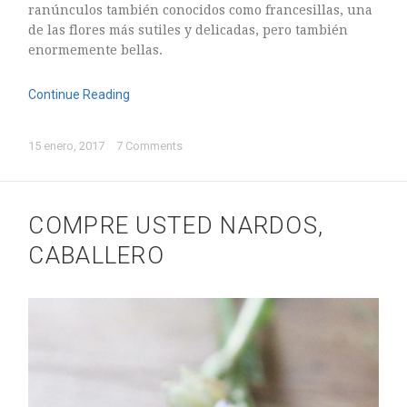
ASTILBE, EL SUEÑO DE UNA NOVIA
ranúnculos también conocidos como francesillas, una
de las flores más sutiles y delicadas, pero también
Isabel
RANUNCULOS, FRANCESILLAS …
enormemente bellas.
Silvia
CALA: LA FLOR DEL AGUA
Continue Reading
Silvia
Astilbe, las flores que sueñan
15 enero, 2017
7 Comments
Julio
RANUNCULOS, FRANCESILLAS …
COMPRE USTED NARDOS,
CABALLERO