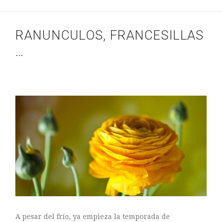
RANUNCULOS, FRANCESILLAS
ASTILBE, EL SUEÑO DE UNA NOVIA
…
Astilbe, las flores que sueñan
MANOS QUE CREAN: ROSA VALLS EN FLORIPLANT
BROMELIAS, BIENVENIDAS A CASA
RANUNCULOS, FRANCESILLAS …
A pesar del frío, ya empieza la temporada de
Ricard