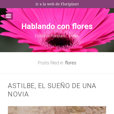
ir a la web de Floriplant
Hablando con flores
Email:*
El blog de Floriplant… y más.
I agree terms and conditions.*
* This field is required
Posts filed in:
flores
ASTILBE, EL SUEÑO DE UNA
NOVIA