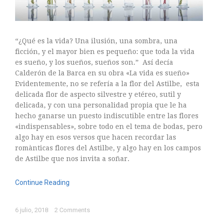
mayo 2016
abril 2016
marzo 2016
“¿Qué es la vida? Una ilusión, una sombra, una
febrero 2016
ficción, y el mayor bien es pequeño: que toda la vida
enero 2016
es sueño, y los sueños, sueños son.” Así decía
diciembre 2015
Calderón de la Barca en su obra «La vida es sueño»
Evidentemente, no se refería a la flor del Astilbe, esta
noviembre 2015
delicada flor de aspecto silvestre y etéreo, sutil y
octubre 2015
delicada, y con una personalidad propia que le ha
septiembre 2015
hecho ganarse un puesto indiscutible entre las flores
agosto 2015
«indispensables», sobre todo en el tema de bodas, pero
algo hay en esos versos que hacen recordar las
julio 2015
romànticas flores del Astilbe, y algo hay en los campos
junio 2015
de Astilbe que nos invita a soñar.
mayo 2015
julio 2014
Continue Reading
abril 2014
6 julio, 2018
2 Comments