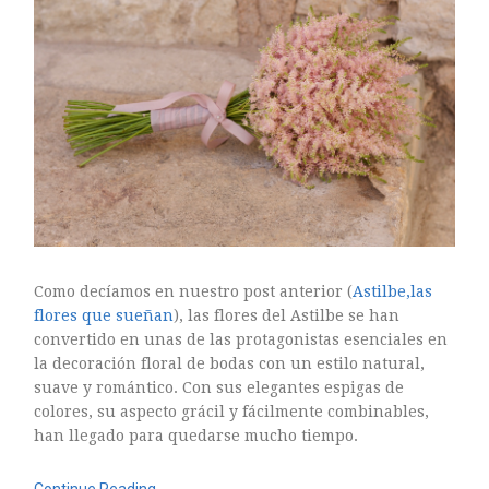
ARTE FLORAL
BLOGS
Bodas
CULTIVOS
DECORACION
EXPOSICIONES
flores
FLORISTERÍAS
FOTOGRAFIA
INSTAGRAM
Como decíamos en nuestro post anterior (
Astilbe,las
JARDINES
flores que sueñan
), las flores del Astilbe se han
convertido en unas de las protagonistas esenciales en
LOS PINTORES Y LAS FLORES
la decoración floral de bodas con un estilo natural,
MAESTROS FLORISTAS
suave y romántico. Con sus elegantes espigas de
MARKETING
colores, su aspecto grácil y fácilmente combinables,
han llegado para quedarse mucho tiempo.
PLANTAS
ramos de novia
Continue Reading