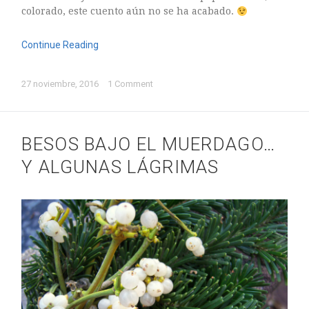
Sin categoría
colorado, este cuento aún no se ha acabado.
Continue Reading
27 noviembre, 2016
1 Comment
agosto 2018
julio 2018
BESOS BAJO EL MUERDAGO…
abril 2018
junio 2017
Y ALGUNAS LÁGRIMAS
enero 2017
noviembre 2016
octubre 2016
septiembre 2016
agosto 2016
julio 2016
junio 2016