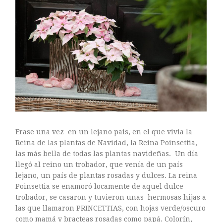
ARTE FLORAL
BLOGS
Bodas
CULTIVOS
DECORACION
EXPOSICIONES
flores
FLORISTERÍAS
FOTOGRAFIA
INSTAGRAM
Erase una vez en un lejano pais, en el que vivia la
JARDINES
Reina de las plantas de Navidad, la Reina Poinsettia,
las más bella de todas las plantas navideñas. Un día
LOS PINTORES Y LAS FLORES
llegó al reino un trobador, que venía de un país
MAESTROS FLORISTAS
lejano, un país de plantas rosadas y dulces. La reina
MARKETING
Poinsettia se enamoró locamente de aquel dulce
trobador, se casaron y tuvieron unas hermosas hijas a
PLANTAS
las que llamaron PRINCETTIAS, con hojas verde/oscuro
ramos de novia
como mamá y bracteas rosadas como papá. Colorín,