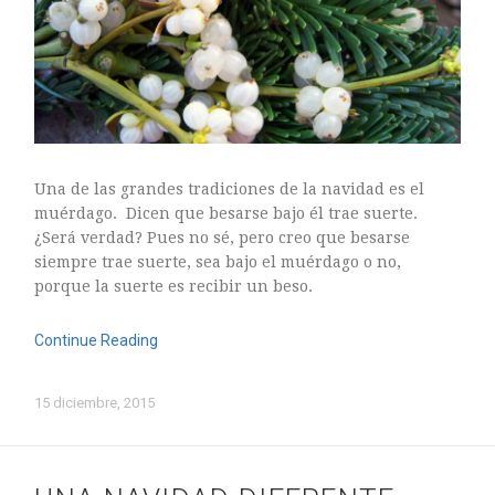
mayo 2016
abril 2016
marzo 2016
febrero 2016
enero 2016
diciembre 2015
Una de las grandes tradiciones de la navidad es el
noviembre 2015
muérdago. Dicen que besarse bajo él trae suerte.
octubre 2015
¿Será verdad? Pues no sé, pero creo que besarse
septiembre 2015
siempre trae suerte, sea bajo el muérdago o no,
porque la suerte es recibir un beso.
agosto 2015
julio 2015
Continue Reading
junio 2015
mayo 2015
15 diciembre, 2015
julio 2014
abril 2014