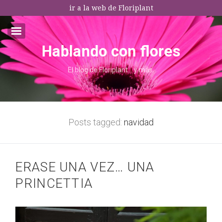
ir a la web de Floriplant
Hablando con flores
Email:*
El blog de Floriplant… y más.
I agree terms and conditions.*
* This field is required
Posts tagged:
navidad
ERASE UNA VEZ… UNA
PRINCETTIA