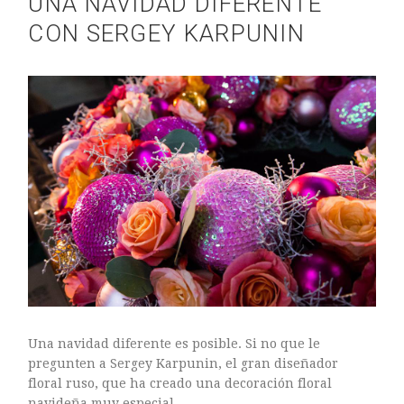
UNA NAVIDAD DIFERENTE
CON SERGEY KARPUNIN
ASTILBE, EL SUEÑO DE UNA NOVIA
Astilbe, las flores que sueñan
MANOS QUE CREAN: ROSA VALLS EN FLORIPLANT
BROMELIAS, BIENVENIDAS A CASA
RANUNCULOS, FRANCESILLAS …
Una navidad diferente es posible. Si no que le
pregunten a Sergey Karpunin, el gran diseñador
floral ruso, que ha creado una decoración floral
Ricard
navideña muy especial.