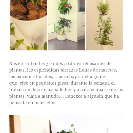
ARTE FLORAL
BLOGS
Bodas
CULTIVOS
DECORACION
EXPOSICIONES
flores
FLORISTERÍAS
Nos encantan los grandes jardines rebosantes de
FOTOGRAFIA
plantas, las espléndidas terrazas llenas de macetas,
los balcones floridos,… pero hay mucha gente
INSTAGRAM
que vive en pequeños pisos, durante la semana el
JARDINES
trabajo no deja demasiado tiempo para ocuparse de las
LOS PINTORES Y LAS FLORES
plantas, viaja a menudo,… Conozco a alguién que ha
MAESTROS FLORISTAS
pensado en todos ellos.
MARKETING
PLANTAS
ramos de novia