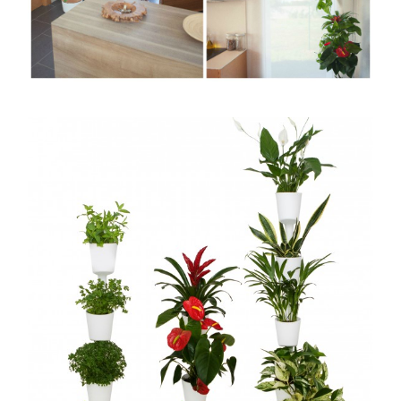
ASTILBE, EL SUEÑO DE UNA NOVIA
Isabel
RANUNCULOS, FRANCESILLAS …
Silvia
CALA: LA FLOR DEL AGUA
Silvia
Astilbe, las flores que sueñan
Julio
RANUNCULOS, FRANCESILLAS …