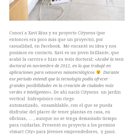
mayo 2016
abril 2016
marzo 2016
febrero 2016
Conocí a Xavi Rius y su proyecto Citysens (por
enero 2016
entonces era poco más que un proyecto), por
diciembre 2015
casualidad, en Facebook. Me encantó su idea y nos
noviembre 2015
pusimos en contacto. Xavi es un joven brillante, que
acabó la carrera e hizo su tesis doctoral: «
Acabé la tesis
octubre 2015
doctoral en noviembre de 2012, en la que trabajé en
septiembre 2015
aplicaciones para sensores nanotecnlógicos
Durante
agosto 2015
ese periodo entendí que la tecnología podía ofrecer
grandes posibilidades en la creación de ciudades más
julio 2015
verdes e inteligentes
». De ahí nació Citysens un jardín
junio 2015
vertical hidropónico con riego
mayo 2015
automatizado, ensamblable, con el que se pueda
julio 2014
disfrutar del placer de tener plantas en casa, en
oficinas, … , aunque no se tenga demasiado tiempo
abril 2014
para cuidarlas. Presentó su proyecto a los premios
«Smart City» para jóvenes emprendedores, y ganó.