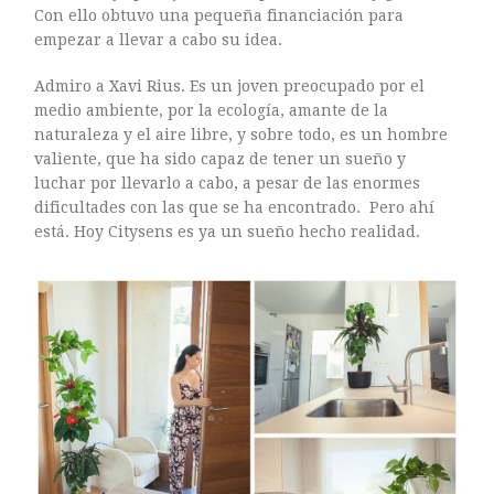
Con ello obtuvo una pequeña financiación para
empezar a llevar a cabo su idea.
Admiro a Xavi Rius. Es un joven preocupado por el
ASTILBE, EL SUEÑO DE UNA NOVIA
medio ambiente, por la ecología, amante de la
Astilbe, las flores que sueñan
naturaleza y el aire libre, y sobre todo, es un hombre
valiente, que ha sido capaz de tener un sueño y
MANOS QUE CREAN: ROSA VALLS EN FLORIPLANT
luchar por llevarlo a cabo, a pesar de las enormes
BROMELIAS, BIENVENIDAS A CASA
dificultades con las que se ha encontrado. Pero ahí
RANUNCULOS, FRANCESILLAS …
está. Hoy Citysens es ya un sueño hecho realidad.
Ricard