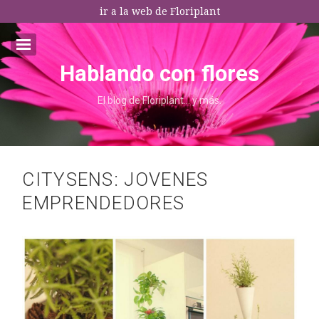
ir a la web de Floriplant
Hablando con flores
Email:*
El blog de Floriplant… y más.
I agree terms and conditions.*
* This field is required
CITYSENS: JOVENES
EMPRENDEDORES