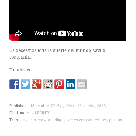
Os deseamos toda la suerte del mundo Xavi &
compañia.
Un abrazo
Published:
15 octubre, 2015
(updated: 16 octubre, 2015)
Filed under:
JARDINES
Tags:
citysens
,
crowfounding
,
jovenes emprendedores
,
plantas