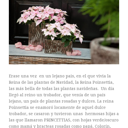
ARTE FLORAL
BLOGS
Bodas
CULTIVOS
DECORACION
EXPOSICIONES
flores
FLORISTERÍAS
FOTOGRAFIA
INSTAGRAM
Erase una vez en un lejano pais, en el que vivia la
JARDINES
Reina de las plantas de Navidad, la Reina Poinsettia,
las más bella de todas las plantas navideñas. Un día
LOS PINTORES Y LAS FLORES
llegó al reino un trobador, que venía de un país
MAESTROS FLORISTAS
lejano, un país de plantas rosadas y dulces. La reina
MARKETING
Poinsettia se enamoró locamente de aquel dulce
trobador, se casaron y tuvieron unas hermosas hijas a
PLANTAS
las que llamaron PRINCETTIAS, con hojas verde/oscuro
ramos de novia
como mamá y bracteas rosadas como papá. Colorín,