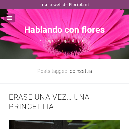
ir a la web de Floriplant
Hablando con flores
Email:*
El blog de Floriplant… y más.
I agree terms and conditions.*
* This field is required
Posts tagged:
poinsettia
ERASE UNA VEZ… UNA
PRINCETTIA