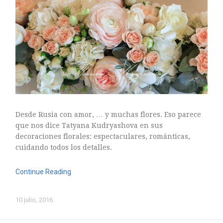
ARTE FLORAL
BLOGS
Bodas
CULTIVOS
DECORACION
EXPOSICIONES
flores
FLORISTERÍAS
Desde Rusia con amor, … y muchas flores. Eso parece
FOTOGRAFIA
que nos dice Tatyana Kudryashova en sus
INSTAGRAM
decoraciones florales: espectaculares, románticas,
JARDINES
cuidando todos los detalles.
LOS PINTORES Y LAS FLORES
MAESTROS FLORISTAS
Continue Reading
MARKETING
PLANTAS
10 julio, 2016
ramos de novia