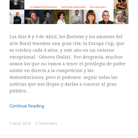
ASTILBE, EL SUEÑO DE UNA NOVIA
Los días 8 y 9 de Abril, los floristas y los amantes del
Astilbe, las flores que sueñan
arte floral tenemos una gran cita: la Europa Cup, que
MANOS QUE CREAN: ROSA VALLS EN FLORIPLANT
se celebra cada 4 años, y este año en un entorno
BROMELIAS, BIENVENIDAS A CASA
excepcional : Génova (Italia). Por desgracia, muchos
RANUNCULOS, FRANCESILLAS …
somos los que no vamos a tener el privilegio de poder
asistir en directo a la competición y las
demostraciones, pero sí podemos seguir todas las
noticias que nos llegan y darlas a conocer al gran
público.
Continue Reading
3 abril, 2016
3 Comments
Ricard