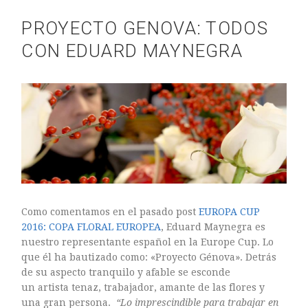
Sin categoría
PROYECTO GENOVA: TODOS
CON EDUARD MAYNEGRA
agosto 2018
julio 2018
abril 2018
junio 2017
enero 2017
noviembre 2016
Como comentamos en el pasado post
EUROPA CUP
octubre 2016
2016: COPA FLORAL EUROPEA
, Eduard Maynegra es
septiembre 2016
nuestro representante español en la Europe Cup. Lo
agosto 2016
que él ha bautizado como: «Proyecto Génova». Detrás
de su aspecto tranquilo y afable se esconde
julio 2016
un artista tenaz, trabajador, amante de las flores y
junio 2016
una gran persona.
“Lo imprescindible para trabajar en