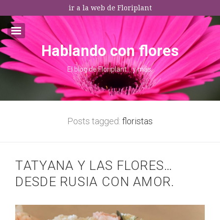
ir a la web de Floriplant
Hablando con flores
Email:*
El blog de Floriplant… y más.
I agree terms and conditions.*
* This field is required
Posts tagged:
floristas
TATYANA Y LAS FLORES…
DESDE RUSIA CON AMOR.