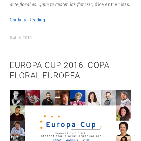
mayo 2016
arte floral es…¡que te gusten las flores!”
, dice entre risas.
abril 2016
marzo 2016
Continue Reading
febrero 2016
enero 2016
5 abril, 2016
diciembre 2015
noviembre 2015
EUROPA CUP 2016: COPA
octubre 2015
septiembre 2015
FLORAL EUROPEA
agosto 2015
julio 2015
junio 2015
mayo 2015
julio 2014
abril 2014