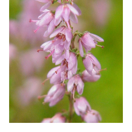
ASTILBE, EL SUEÑO DE UNA NOVIA
Astilbe, las flores que sueñan
MANOS QUE CREAN: ROSA VALLS EN FLORIPLANT
BROMELIAS, BIENVENIDAS A CASA
RANUNCULOS, FRANCESILLAS …
Ricard