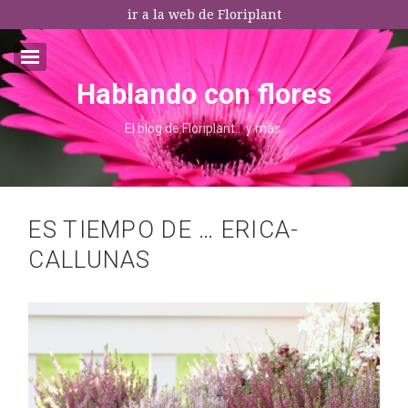
ir a la web de Floriplant
Hablando con flores
Email:*
El blog de Floriplant… y más.
I agree terms and conditions.*
* This field is required
ES TIEMPO DE … ERICA-
CALLUNAS