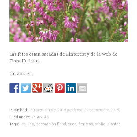
Las fotos estan sacadas de Pinterest y de la web de
Flora Holland.
Un abrazo.
Published:
20 septiembre, 2015
(updated: 29 septiembre, 2015)
Filed under:
PLANTAS
Tags:
calluna
,
decoración floral
,
erica
,
floristas
,
otoño
,
plantas