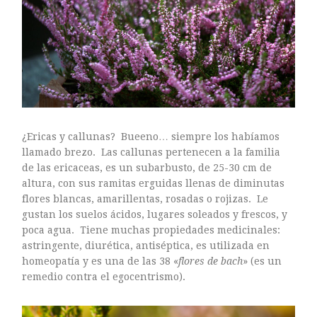
Sin categoría
agosto 2018
julio 2018
¿Ericas y callunas? Bueeno… siempre los habíamos
abril 2018
llamado brezo. Las callunas pertenecen a la familia
junio 2017
de las ericaceas, es un subarbusto, de 25-30 cm de
enero 2017
altura, con sus ramitas erguidas llenas de diminutas
flores blancas, amarillentas, rosadas o rojizas. Le
noviembre 2016
gustan los suelos ácidos, lugares soleados y frescos, y
octubre 2016
poca agua. Tiene muchas propiedades medicinales:
septiembre 2016
astringente, diurética, antiséptica, es utilizada en
homeopatía y es una de las 38 «
flores de bach
» (es un
agosto 2016
remedio contra el egocentrismo).
julio 2016
junio 2016