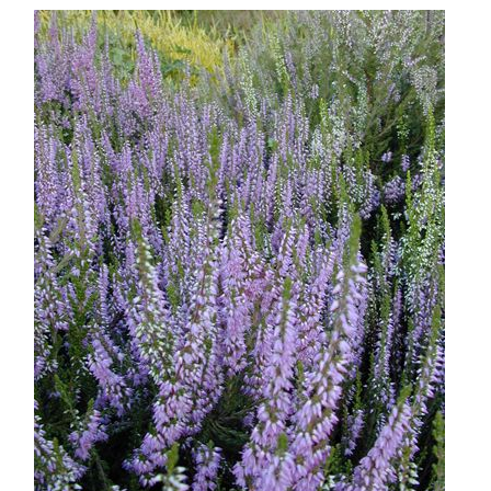
ASTILBE, EL SUEÑO DE UNA NOVIA
Isabel
RANUNCULOS, FRANCESILLAS …
Silvia
CALA: LA FLOR DEL AGUA
Silvia
Astilbe, las flores que sueñan
Julio
RANUNCULOS, FRANCESILLAS …