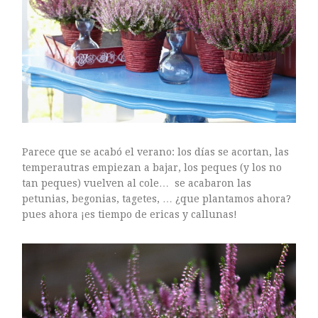
ARTE FLORAL
BLOGS
Bodas
CULTIVOS
DECORACION
EXPOSICIONES
flores
FLORISTERÍAS
Parece que se acabó el verano: los días se acortan, las
FOTOGRAFIA
temperautras empiezan a bajar, los peques (y los no
tan peques) vuelven al cole… se acabaron las
INSTAGRAM
petunias, begonias, tagetes, … ¿que plantamos ahora?
JARDINES
pues ahora ¡es tiempo de ericas y callunas!
LOS PINTORES Y LAS FLORES
MAESTROS FLORISTAS
MARKETING
PLANTAS
ramos de novia