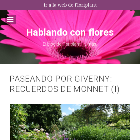
ir a la web de Floriplant
Hablando con flores
Email:*
El blog de Floriplant… y más.
I agree terms and conditions.*
* This field is required
PASEANDO POR GIVERNY:
RECUERDOS DE MONNET (I)