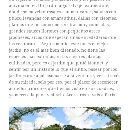
mayo 2016
adivina en él. Un jardín algo salvaje, exuberante,
abril 2016
donde se mezclan rosales con manzanos, salvias con
phlox, lavandas con amaranthus, dalias con cleomes,
marzo 2016
plantas que no conocemos y otras muy conocidas,
febrero 2016
grandes sauces llorones con pequeños arces
enero 2016
japoneses, arcos que esperan unas enredaderas que
diciembre 2015
los recubran… Seguramente, este no es el mejor
jardín, no es el mas bien diseñado, no tiene las
noviembre 2015
especies más extrañas, ni las mejores plantas
octubre 2015
cultivadas, pero es el jardín que pintó Monnet, y
septiembre 2015
sentir por un instante lo que el sintió, pasear por los
agosto 2015
jardines que amó, asomarse a la ventana y ver a través
de su mirada, solo por eso, por el placer de reconocer
julio 2015
aquellos rincones que hemos visto en sus cuadros,…
junio 2015
ya merece la pena visitarlo. Acercaros si vais a París.
mayo 2015
julio 2014
abril 2014