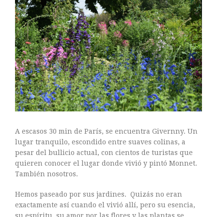
Sin categoría
agosto 2018
julio 2018
abril 2018
junio 2017
enero 2017
A escasos 30 min de París, se encuentra Givernny. Un
noviembre 2016
lugar tranquilo, escondido entre suaves colinas, a
pesar del bullicio actual, con cientos de turistas que
octubre 2016
quieren conocer el lugar donde vivió y pintó Monnet.
septiembre 2016
También nosotros.
agosto 2016
julio 2016
Hemos paseado por sus jardines. Quizás no eran
exactamente así cuando el vivió allí, pero su esencia,
junio 2016
su espíritu, su amor por las flores y las plantas se