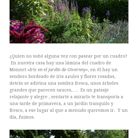
ARTE FLORAL
BLOGS
Bodas
CULTIVOS
DECORACION
EXPOSICIONES
flores
¿Quien no soñó alguna vez con pasear por un cuadro?
FLORISTERÍAS
En nuestra casa hay una lámina del cuadro de
Monnet «
Iris en el jardín de Givernny
«, en él hay un
FOTOGRAFIA
sendero bordeado de iris azules y flores rosadas,
INSTAGRAM
detrás se adivina una sombra fresca, unos árboles
JARDINES
grandes que parecen sauces,…. Es un paisaje
relajante y alegre , sentarte a mirarlo te transporta a
LOS PINTORES Y LAS FLORES
una tarde de primavera, a un jardín tranquilo y
MAESTROS FLORISTAS
fresco, a ese lugar al que a menudo queremos ir. Y un
MARKETING
día, fuimos.
PLANTAS
ramos de novia