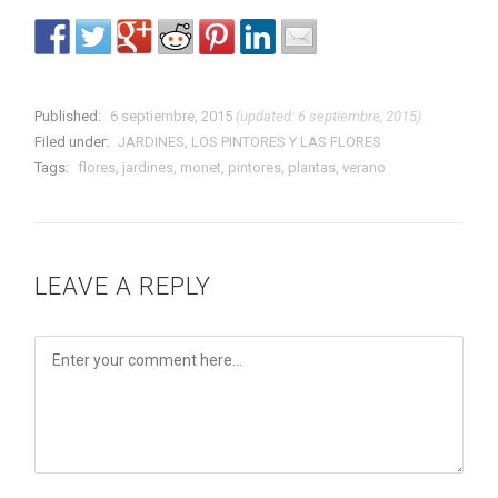
Published:
6 septiembre, 2015
(updated: 6 septiembre, 2015)
Filed under:
JARDINES
,
LOS PINTORES Y LAS FLORES
Tags:
flores
,
jardines
,
monet
,
pintores
,
plantas
,
verano
LEAVE A REPLY