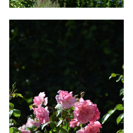
ASTILBE, EL SUEÑO DE UNA NOVIA
Isabel
RANUNCULOS, FRANCESILLAS …
Silvia
CALA: LA FLOR DEL AGUA
Silvia
Astilbe, las flores que sueñan
Julio
RANUNCULOS, FRANCESILLAS …