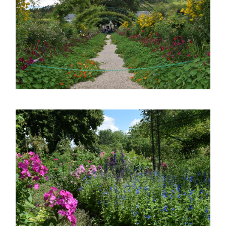
ASTILBE, EL SUEÑO DE UNA NOVIA
Astilbe, las flores que sueñan
MANOS QUE CREAN: ROSA VALLS EN FLORIPLANT
BROMELIAS, BIENVENIDAS A CASA
RANUNCULOS, FRANCESILLAS …
Ricard