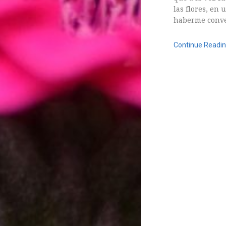
ASTILBE, EL SUEÑO DE UNA NOVIA
las flores, en 
Isabel
haberme conver
RANUNCULOS, FRANCESILLAS …
Silvia
Continue Readi
CALA: LA FLOR DEL AGUA
Silvia
5 agosto, 2015
Astilbe, las flores que sueñan
Julio
RANUNCULOS, FRANCESILLAS …