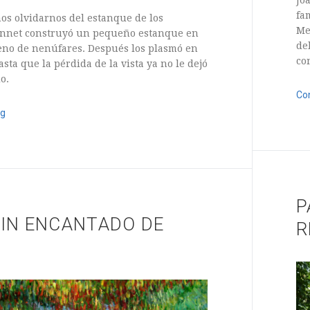
fa
s olvidarnos del estanque de los
Me
nnet construyó un pequeño estanque en
de
lleno de nenúfares. Después los plasmó en
co
sta que la pérdida de la vista ya no le dejó
o.
Co
ng
12 
15
2 Comments
P
DIN ENCANTADO DE
R