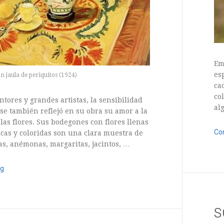
Em
es
n jaula de periquitos (1924)
ca
co
ntores y grandes artistas, la sensibilidad
al
se también reflejó en su obra su amor a la
las flores. Sus bodegones con flores llenas
Co
icas y coloridas son una clara muestra de
osas, anémonas, margaritas, jacintos, …
13 
ng
1 Comment
S