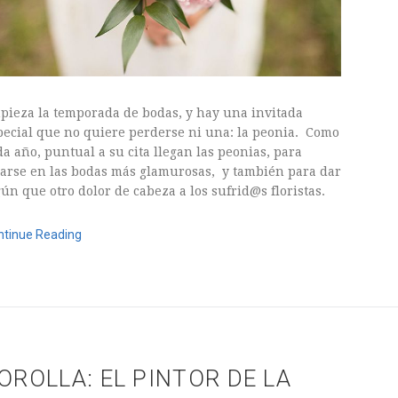
pieza la temporada de bodas, y hay una invitada
pecial que no quiere perderse ni una: la peonia. Como
da año, puntual a su cita llegan las peonias, para
larse en las bodas más glamurosas, y también para dar
gún que otro dolor de cabeza a los sufrid@s floristas.
ntinue Reading
junio, 2016
OROLLA: EL PINTOR DE LA