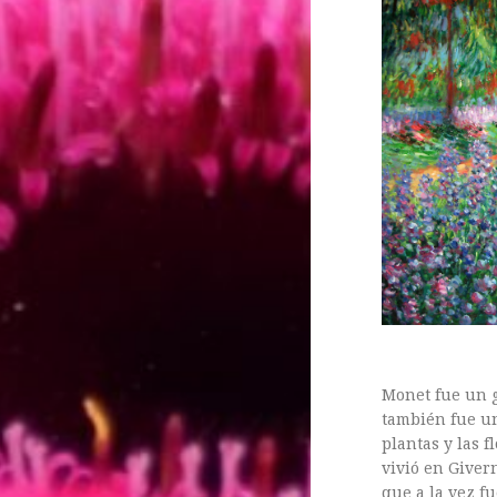
ASTILBE, EL SUEÑO DE UNA NOVIA
Astilbe, las flores que sueñan
MANOS QUE CREAN: ROSA VALLS EN FLORIPLANT
BROMELIAS, BIENVENIDAS A CASA
RANUNCULOS, FRANCESILLAS …
Monet fue un g
también fue un
plantas y las f
vivió en Giver
Ricard
que a la vez f