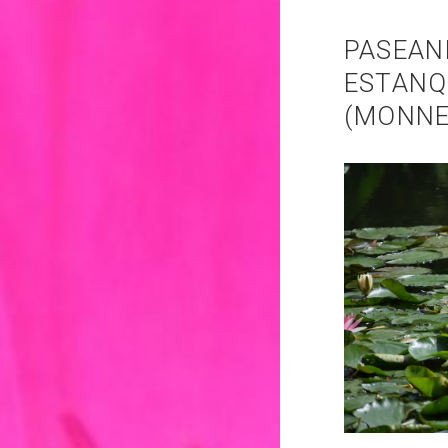
Sin categoría
PASEAN
ESTANQ
(MONNE
agosto 2018
julio 2018
abril 2018
junio 2017
enero 2017
noviembre 2016
octubre 2016
septiembre 2016
agosto 2016
julio 2016
junio 2016