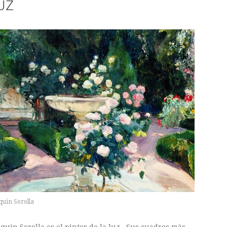
UZ
quin Sorolla
aquin Sorolla es el pintor de la luz. Sus cuadros más