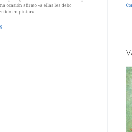
Co
una ocasión afirmó «a ellas les debo
tido en pintor».
6 s
ng
2 Comments
V