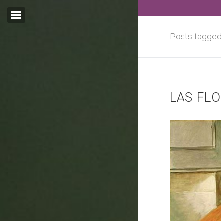
Posts tagged
Email:*
LAS FLO
I agree terms and
conditions.*
* This field is required