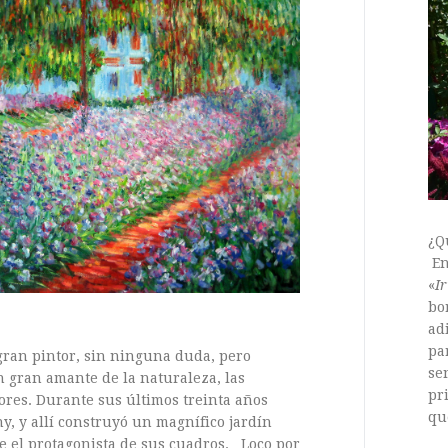
¿Q
En
«
Ir
bo
ad
pa
ran pintor, sin ninguna duda, pero
se
 gran amante de la naturaleza, las
pr
lores. Durante sus últimos treinta años
qu
ny, y allí construyó un magnífico jardín
ue el protagonista de sus cuadros. Loco por