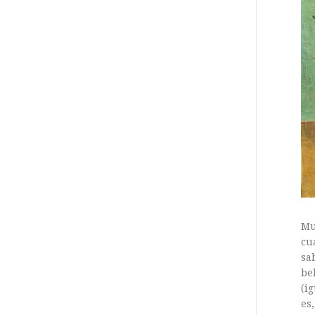
Mu
cu
sa
be
(i
es,