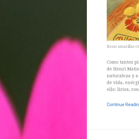
ARTE FLORAL
BLOGS
Bodas
CULTIVOS
DECORACION
EXPOSICIONES
Rosas amarillas co
flores
FLORISTERÍAS
Como tantos pi
de Henri Matis
FOTOGRAFIA
naturaleza y a 
INSTAGRAM
de vida, enérg
JARDINES
ello: lirios, r
LOS PINTORES Y LAS FLORES
Continue Readi
MAESTROS FLORISTAS
MARKETING
11 agosto, 2016
PLANTAS
ramos de novia