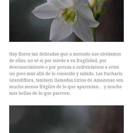
ARTE FLORAL
BLOGS
Bodas
CULTIVOS
DECORACION
EXPOSICIONES
flores
Hay flores tan delicadas que a menudo nos olvidamos
FLORISTERÍAS
de ellas, no sé si por miedo a su fragilidad, por
desconocimiento o por pereza a enfrentarnos a retos
FOTOGRAFIA
un poco más allá de lo conocido y sabido. Las Eucharis
INSTAGRAM
Grandiflora, tambien llamadas Lirios de Amazonas son
JARDINES
mucho menos frágiles de lo que aparentan… y mucho
más bellas de lo que parecen.
LOS PINTORES Y LAS FLORES
MAESTROS FLORISTAS
MARKETING
PLANTAS
ramos de novia