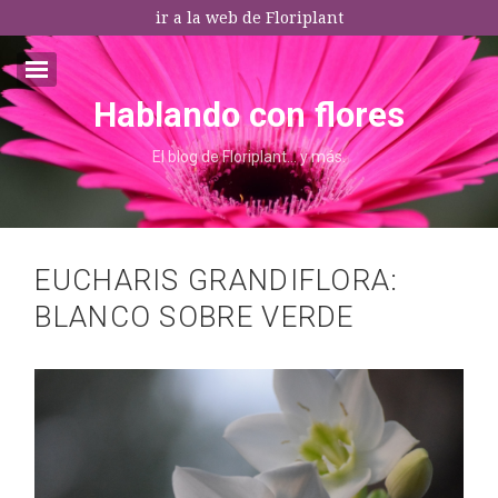
ir a la web de Floriplant
Hablando con flores
Email:*
El blog de Floriplant… y más.
I agree terms and conditions.*
* This field is required
EUCHARIS GRANDIFLORA:
BLANCO SOBRE VERDE