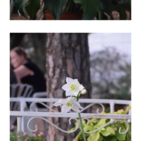
ASTILBE, EL SUEÑO DE UNA NOVIA
Isabel
RANUNCULOS, FRANCESILLAS …
Silvia
CALA: LA FLOR DEL AGUA
Silvia
Astilbe, las flores que sueñan
Julio
RANUNCULOS, FRANCESILLAS …