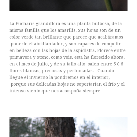
mayo 2016
abril 2016
marzo 2016
La Eucharis grandiflora es una planta bulbosa, de la
febrero 2016
misma familia que los amarilis. Sus hojas son de un
enero 2016
color verde tan brillante que parece que acabáramos
ponerle el abrillantador, y son capaces de competir
diciembre 2015
en belleza con las hojas de la aspidistra. Florece entre
noviembre 2015
primavera y otoño, como veis, esta ha florecido ahora,
octubre 2015
en el mes de Julio, y de su tallo alto salen entre 5 ó 6
septiembre 2015
flores blancas, preciosas y perfumadas. Cuando
llegue el invierno la pondremos en el interior,
agosto 2015
porque sus delicadas hojas no soportarían el frío y el
julio 2015
intenso viento que nos acompaña siempre.
junio 2015
mayo 2015
julio 2014
abril 2014