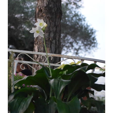
ASTILBE, EL SUEÑO DE UNA NOVIA
Astilbe, las flores que sueñan
MANOS QUE CREAN: ROSA VALLS EN FLORIPLANT
BROMELIAS, BIENVENIDAS A CASA
RANUNCULOS, FRANCESILLAS …
Ricard