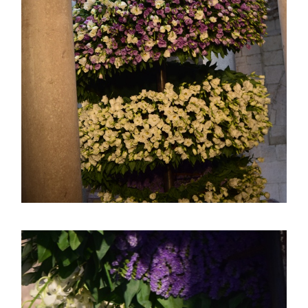
ASTILBE, EL SUEÑO DE UNA NOVIA
Astilbe, las flores que sueñan
MANOS QUE CREAN: ROSA VALLS EN FLORIPLANT
BROMELIAS, BIENVENIDAS A CASA
RANUNCULOS, FRANCESILLAS …
Ricard