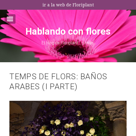
ir a la web de Floriplant
Hablando con flores
Email:*
El blog de Floriplant… y más.
I agree terms and conditions.*
* This field is required
TEMPS DE FLORS: BAÑOS
ARABES (I PARTE)