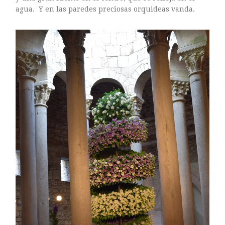
Sin categoría
agua. Y en las paredes preciosas orquideas vanda.
agosto 2018
julio 2018
abril 2018
junio 2017
enero 2017
noviembre 2016
octubre 2016
septiembre 2016
agosto 2016
julio 2016
junio 2016