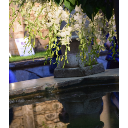
ASTILBE, EL SUEÑO DE UNA NOVIA
Isabel
RANUNCULOS, FRANCESILLAS …
Silvia
CALA: LA FLOR DEL AGUA
Silvia
Astilbe, las flores que sueñan
Julio
RANUNCULOS, FRANCESILLAS …