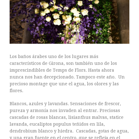
ARTE FLORAL
BLOGS
Bodas
CULTIVOS
DECORACION
EXPOSICIONES
flores
Los baños árabes uno de los lugares más
FLORISTERÍAS
característicos de Girona, son también uno de los
imprescindibles de Temps de Flors. Hasta ahora
FOTOGRAFIA
nunca nos han decepcionado. Tampoco este año. Un
INSTAGRAM
precioso montage que une el agua, los olores y las
JARDINES
flores.
LOS PINTORES Y LAS FLORES
Blancos, azules y lavandas. Sensaciones de frescor,
MAESTROS FLORISTAS
pureza y armonía nos invaden al entrar. Preciosas
MARKETING
cascadas de rosas blancas, lisianthus malvas, statice
PLANTAS
lavanda, eucaliptos populus teñidos en lila,
dendrobium blanco y hiedra. Cascadas, gotas de agua,
ramos de novia
y una gran fuente en el centro, que se refleja en el