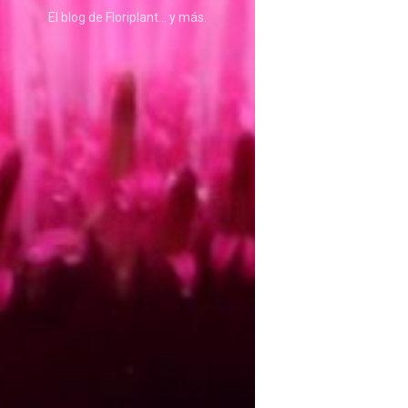
ASTILBE, EL SUEÑO DE UNA NOVIA
El blog de Floriplant… y más.
Isabel
RANUNCULOS, FRANCESILLAS …
Silvia
CALA: LA FLOR DEL AGUA
Silvia
Astilbe, las flores que sueñan
Julio
RANUNCULOS, FRANCESILLAS …