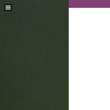
Email:*
I agree terms and
conditions.*
* This field is required