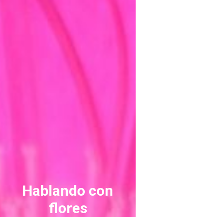
ASTILBE, EL SUEÑO DE UNA NOVIA
Astilbe, las flores que sueñan
MANOS QUE CREAN: ROSA VALLS EN FLORIPLANT
BROMELIAS, BIENVENIDAS A CASA
RANUNCULOS, FRANCESILLAS …
Hablando con
flores
Ricard