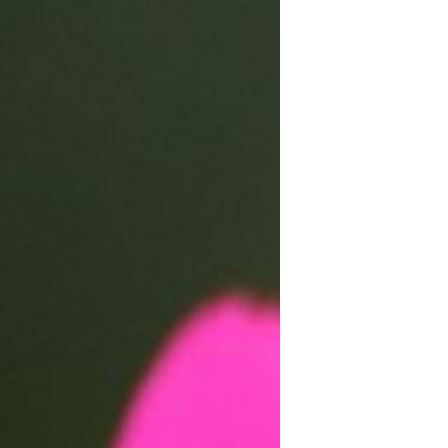
ARTE FLORAL
BLOGS
Bodas
CULTIVOS
DECORACION
EXPOSICIONES
flores
FLORISTERÍAS
FOTOGRAFIA
INSTAGRAM
JARDINES
LOS PINTORES Y LAS FLORES
MAESTROS FLORISTAS
MARKETING
PLANTAS
ramos de novia