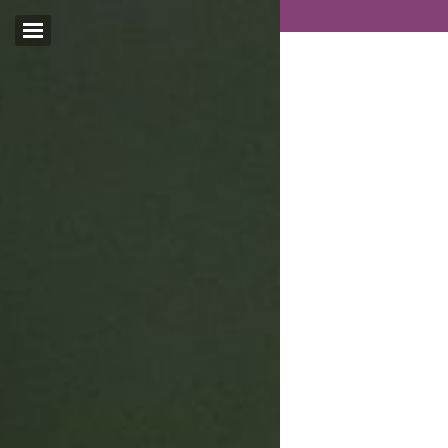
Email:*
I agree terms and
conditions.*
* This field is required