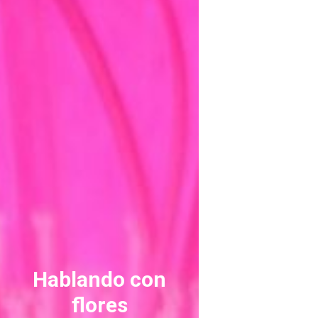
ASTILBE, EL SUEÑO DE UNA NOVIA
Astilbe, las flores que sueñan
MANOS QUE CREAN: ROSA VALLS EN FLORIPLANT
BROMELIAS, BIENVENIDAS A CASA
RANUNCULOS, FRANCESILLAS …
Hablando con
flores
Ricard