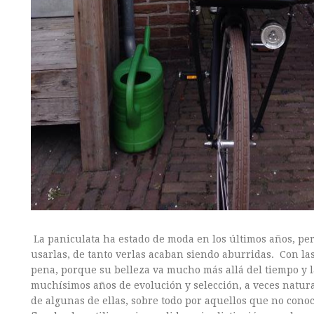
La paniculata ha estado de moda en los últimos años, pe
usarlas, de tanto verlas acaban siendo aburridas. Con las
pena, porque su belleza va mucho más allá del tiempo y l
muchísimos años de evolución y selección, a veces natural
de algunas de ellas, sobre todo por aquellos que no cono