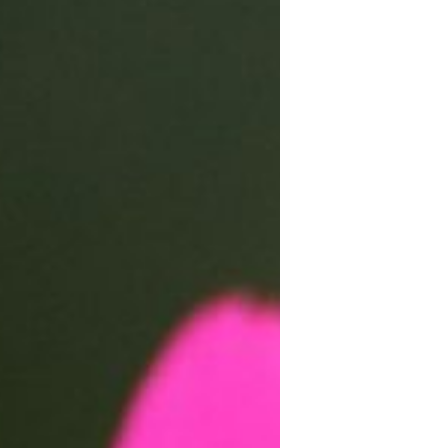
ARTE FLORAL
BLOGS
Bodas
CULTIVOS
DECORACION
EXPOSICIONES
flores
FLORISTERÍAS
FOTOGRAFIA
INSTAGRAM
JARDINES
LOS PINTORES Y LAS FLORES
MAESTROS FLORISTAS
MARKETING
PLANTAS
ramos de novia