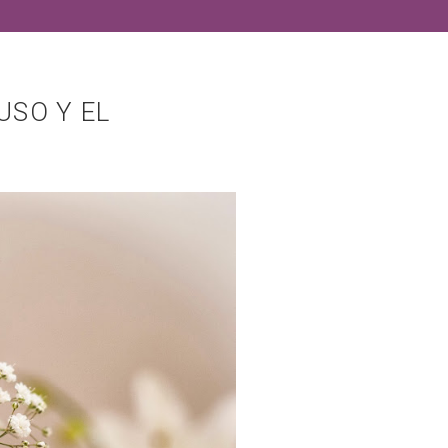
USO Y EL
S