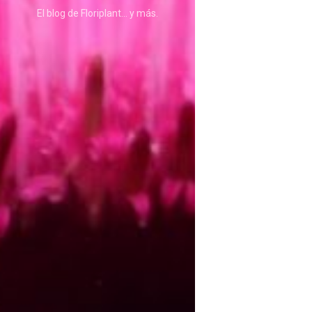
ASTILBE, EL SUEÑO DE UNA NOVIA
El blog de Floriplant… y más.
Isabel
RANUNCULOS, FRANCESILLAS …
Silvia
CALA: LA FLOR DEL AGUA
Silvia
Astilbe, las flores que sueñan
Julio
RANUNCULOS, FRANCESILLAS …