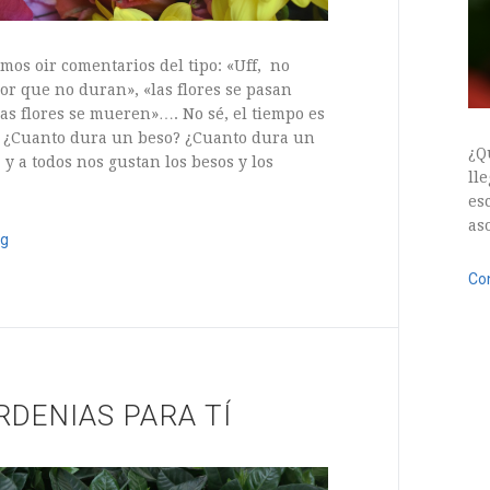
os oir comentarios del tipo: «Uff, no
por que no duran», «las flores se pasan
las flores se mueren»…. No sé, el tiempo es
 ¿Cuanto dura un beso? ¿Cuanto dura un
¿Q
 a todos nos gustan los besos y los
ll
es
as
ng
Co
15
2 Comments
6 n
RDENIAS PARA TÍ