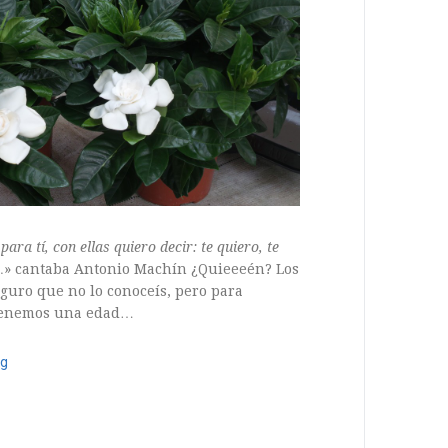
ara tí, con ellas quiero decir:
te quiero, te
…
» cantaba Antonio Machín ¿Quieeeén? Los
guro que no lo conoceís, pero para
tenemos una edad…
ng