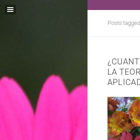
Posts tagged
Email:*
¿CUANT
I agree terms and
LA TEOR
conditions.*
* This field is required
APLICAD