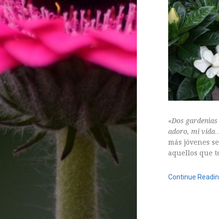
Sin categoría
agosto 2018
julio 2018
abril 2018
junio 2017
«Dos gardenias p
enero 2017
adoro, mi vida
noviembre 2016
más jóvenes se
octubre 2016
aquellos que 
septiembre 2016
Continue Readi
agosto 2016
julio 2016
5 octubre, 2015
junio 2016