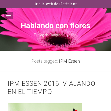
ir a la web de Floriplant
Hablando con flores
Email:*
El blog de Floriplant… y más.
I agree terms and conditions.*
* This field is required
Posts tagged:
IPM Essen
IPM ESSEN 2016: VIAJANDO
EN EL TIEMPO