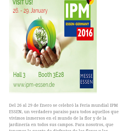
ARTE FLORAL
BLOGS
Bodas
CULTIVOS
DECORACION
EXPOSICIONES
flores
FLORISTERÍAS
FOTOGRAFIA
INSTAGRAM
JARDINES
LOS PINTORES Y LAS FLORES
MAESTROS FLORISTAS
Del 26 al 29 de Enero se celebró la Feria mundial IPM
MARKETING
ESSEN, un verdadero paraíso para todos aquellos que
PLANTAS
vivimos inmersos en el mundo de la flor y de la
jardinería en todos sus campos. Para nosotros, que
ramos de novia
tenemos la suerte de disfrutar de las flores y las