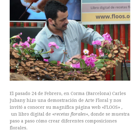
ARTE FLORAL
BLOGS
Bodas
CULTIVOS
DECORACION
EXPOSICIONES
flores
FLORISTERÍAS
FOTOGRAFIA
INSTAGRAM
JARDINES
El pasado 24 de Febrero, en Corma (Barcelona) Carles
LOS PINTORES Y LAS FLORES
Jubany hizo una demostración de Arte Floral y nos
invitó a conocer su magnífica página web «FLOOS» ,
MAESTROS FLORISTAS
un libro digital de «
recetas florales
«, donde se muestra
MARKETING
paso a paso cómo crear diferentes composiciones
PLANTAS
florales.
ramos de novia