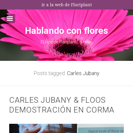
ir a la web de Floriplant
Hablando con flores
Email:*
El blog de Floriplant… y más.
I agree terms and conditions.*
* This field is required
Posts tagged:
Carles Jubany
CARLES JUBANY & FLOOS
DEMOSTRACIÓN EN CORMA