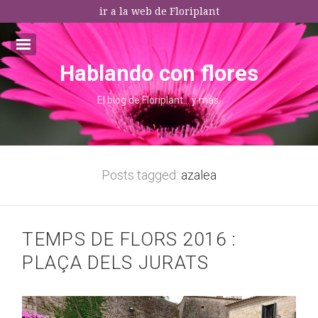
ir a la web de Floriplant
Hablando con flores
Email:*
El blog de Floriplant… y más.
I agree terms and conditions.*
* This field is required
Posts tagged:
azalea
TEMPS DE FLORS 2016 :
PLAÇA DELS JURATS