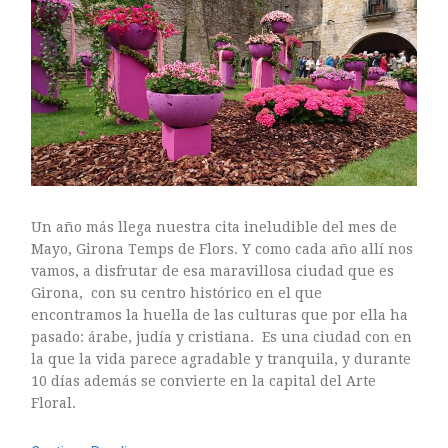
ARTE FLORAL
BLOGS
Bodas
CULTIVOS
DECORACION
EXPOSICIONES
flores
FLORISTERÍAS
Un año más llega nuestra cita ineludible del mes de
FOTOGRAFIA
Mayo, Girona Temps de Flors. Y como cada año allí nos
INSTAGRAM
vamos, a disfrutar de esa maravillosa ciudad que es
JARDINES
Girona, con su centro histórico en el que
encontramos la huella de las culturas que por ella ha
LOS PINTORES Y LAS FLORES
pasado: árabe, judía y cristiana. Es una ciudad con en
MAESTROS FLORISTAS
la que la vida parece agradable y tranquila, y durante
MARKETING
10 días además se convierte en la capital del Arte
PLANTAS
Floral.
ramos de novia