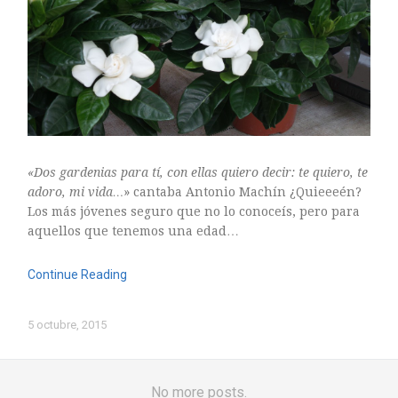
ARTE FLORAL
BLOGS
Bodas
CULTIVOS
DECORACION
EXPOSICIONES
flores
«Dos gardenias para tí, con ellas quiero decir:
te quiero, te
FLORISTERÍAS
adoro, mi vida…
» cantaba Antonio Machín ¿Quieeeén?
FOTOGRAFIA
Los más jóvenes seguro que no lo conoceís, pero para
INSTAGRAM
aquellos que tenemos una edad…
JARDINES
Continue Reading
LOS PINTORES Y LAS FLORES
MAESTROS FLORISTAS
5 octubre, 2015
MARKETING
PLANTAS
ramos de novia
No more posts.