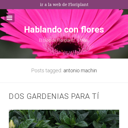
ir a la web de Floriplant
Hablando con flores
Email:*
El blog de Floriplant… y más.
I agree terms and conditions.*
* This field is required
Posts tagged:
antonio machin
DOS GARDENIAS PARA TÍ