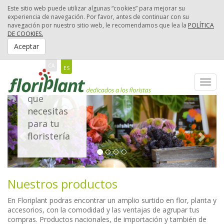
Este sitio web puede utilizar algunas “cookies” para mejorar su
experiencia de navegación. Por favor, antes de continuar con su
navegación por nuestro sitio web, le recomendamos que lea la
POLÍTICA
DE COOKIES.
UN
Aceptar
GRAN
CATÁLOGO
CA
ES
Disponemos
Toggl
de todo lo
navig
que
necesitas
para tu
floristería
Nuestros productos
En Floriplant podras encontrar un amplio surtido en flor, planta y
accesorios, con la comodidad y las ventajas de agrupar tus
compras. Productos nacionales, de importación y también de