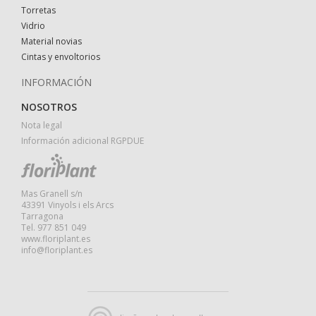
Torretas
Vidrio
Material novias
Cintas y envoltorios
INFORMACIÓN
NOSOTROS
Nota legal
Información adicional RGPDUE
Mas Granell s/n
43391 Vinyols i els Arcs
Tarragona
Tel. 977 851 049
www.floriplant.es
info@floriplant.es