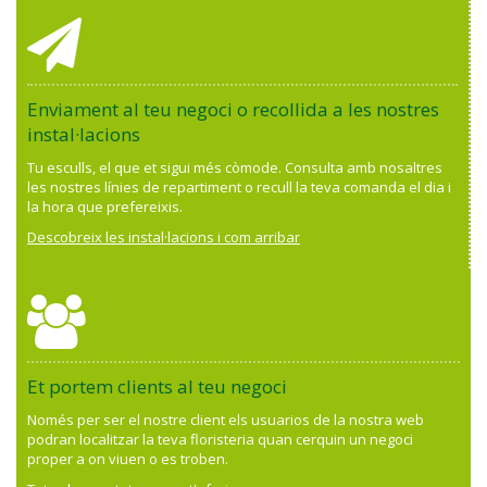
Enviament al teu negoci o recollida a les nostres
instal·lacions
Tu esculls, el que et sigui més còmode. Consulta amb nosaltres
les nostres línies de repartiment o recull la teva comanda el dia i
la hora que prefereixis.
Descobreix les instal·lacions i com arribar
Et portem clients al teu negoci
Només per ser el nostre client els usuarios de la nostra web
podran localitzar la teva floristeria quan cerquin un negoci
proper a on viuen o es troben.