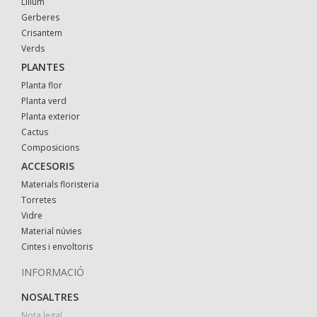
Lilium
Gerberes
Crisantem
Verds
PLANTES
Planta flor
Planta verd
Planta exterior
Cactus
Composicions
ACCESORIS
Materials floristeria
Torretes
Vidre
Material núvies
Cintes i envoltoris
INFORMACIÓ
NOSALTRES
Nota legal