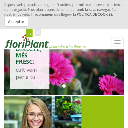
Aquest web pot utilitzar algunes 'cookies' per millorar la seva experiencia
de navegació. Si us plau, abans de continuar amb la seva navegació el
nostre lloc web, li recomanem que llegeixi la
POLÍTICA DE COOKIES.
Acceptar
ES
CA
MÉS
Toggl
DIRECTE,
navig
MÉS
FRESC:
cultivem
per a tu