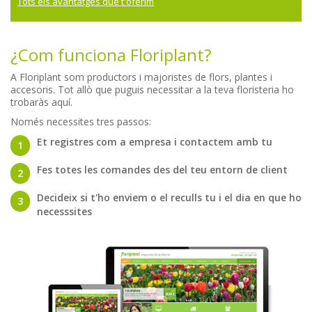
Tots els avantatges que t'oferim
¿Com funciona Floriplant?
A Floriplant som productors i majoristes de flors, plantes i
accesoris. Tot allò que puguis necessitar a la teva floristeria ho
trobaràs aquí.
Només necessites tres passos:
Et registres com a empresa i contactem amb tu
1
Fes totes les comandes des del teu entorn de client
2
Decideix si t'ho enviem o el reculls tu i el dia en que ho
3
necesssites